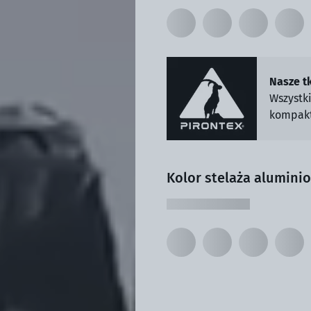
Nasze t
Wszystk
kompakt
Kolor stelaża alumini