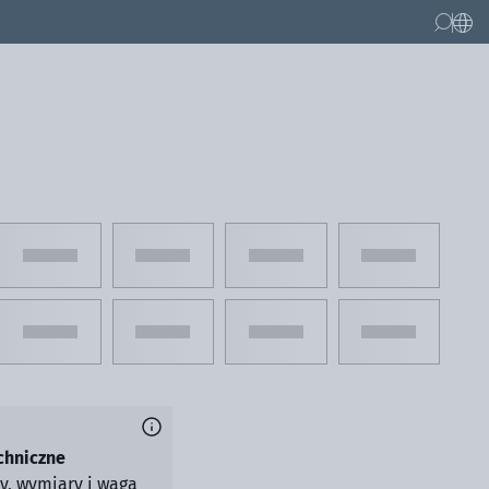
chniczne
y, wymiary i waga