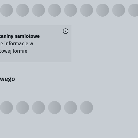
kaniny namiotowe
ie informacje w
owej formie.
owego