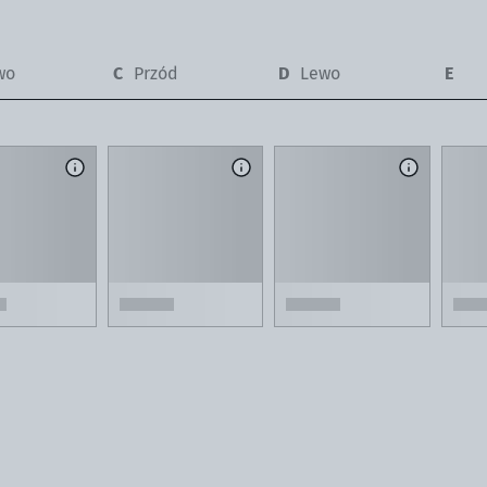
wo
Przód
Lewo