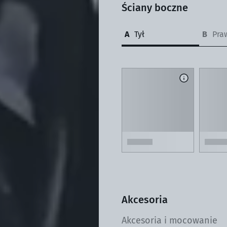
Ściany boczne
Tył
Pra
Rzeczywistość rozszerzona
Zeskanuj kod QR swoim smartfonem i zobacz namiot
składany w swoim otoczeniu dzięki rozszerzonej
rzeczywistości.
Akcesoria
Akcesoria i mocowanie