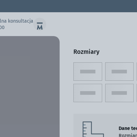
Namiot ekspresowy 3x3 m
lna konsultacja
00
Wysłać
Rozmiary
Dane te
Rozmiar