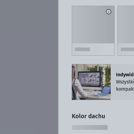
Indywid
Wszystk
kompakt
Kolor dachu