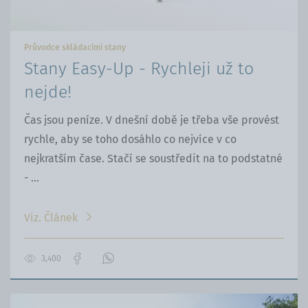
Průvodce skládacími stany
Stany Easy-Up - Rychleji už to
nejde!
Čas jsou peníze. V dnešní době je třeba vše provést
rychle, aby se toho dosáhlo co nejvíce v co
nejkratším čase. Stačí se soustředit na to podstatné
- ...
Viz. Článek
3,400
Přejít
Kontaktujte
na
nás
stránku
přes