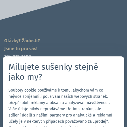
Otázky? Žádosti?
Jsme tu pro vás!
704-312-1600
Milujete sušenky stejně
cz@zingerle.group
jako my?
Follow us
Soubory cookie používáme k tomu, abychom vám co
Přejít
Přejít
Sledujte
Přejít
nejvíce zpříjemnili používání našich webových stránek,
na
na
nás
na
přizpůsobili reklamy a obsah a analyzovali návštěvnost.
stránku
stránku
na
stránku
Vaše údaje nikdy neprodáváme třetím stranám, ale
Our Brands
na
na
YouTube
na
sdílení údajů s našimi partnery pro analytické a reklamní
účely je v některých případech považováno za „prodej“.
Přejít
Facebooku
Instagramu
LinkedIn
Přejít