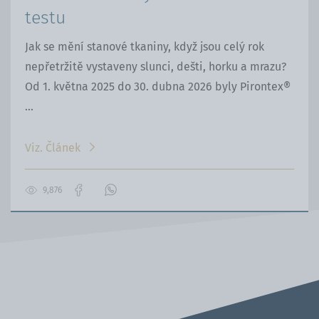
testu
Jak se mění stanové tkaniny, když jsou celý rok
nepřetržitě vystaveny slunci, dešti, horku a mrazu?
Od 1. května 2025 do 30. dubna 2026 byly Pirontex®
...
Viz. Článek
9,876
Přejít
Kontaktujte
na
nás
stránku
přes
na
WhatsApp
Facebooku