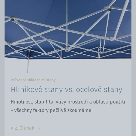
na
WhatsApp
Facebooku
Průvodce skládacími stany
Hliníkové stany vs. ocelové stany
Hmotnost, stabilita, vlivy prostředí a oblasti použití
– všechny faktory pečlivě zkoumáme!
Viz. Článek