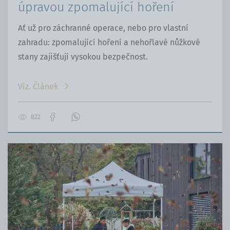
úpravou zpomalující hoření
Ať už pro záchranné operace, nebo pro vlastní
zahradu: zpomalující hoření a nehořlavé nůžkové
stany zajišťují vysokou bezpečnost.
Viz. Článek
822
Přejít
Kontaktujte
na
nás
stránku
přes
na
WhatsApp
Facebooku