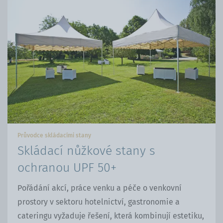
na
WhatsApp
Facebooku
Průvodce skládacími stany
Skládací nůžkové stany s
ochranou UPF 50+
Pořádání akcí, práce venku a péče o venkovní
prostory v sektoru hotelnictví, gastronomie a
cateringu vyžaduje řešení, která kombinují estetiku,