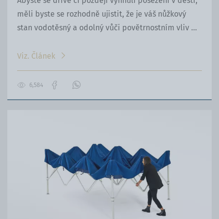
Abyste se dříve či později vyhnuli posezení v dešti,
měli byste se rozhodně ujistit, že je váš nůžkový
stan vodotěsný a odolný vůči povětrnostním vliv ...
Viz. Článek
6,584
Přejít
Kontaktujte
na
nás
stránku
přes
na
WhatsApp
Facebooku