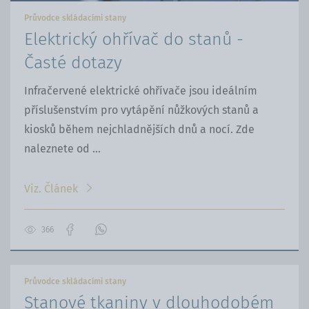
Průvodce skládacími stany
Elektrický ohřívač do stanů -
Časté dotazy
Infračervené elektrické ohřívače jsou ideálním
příslušenstvím pro vytápění nůžkových stanů a
kiosků během nejchladnějších dnů a nocí. Zde
naleznete od ...
Viz. Článek
366
Přejít
Kontaktujte
na
nás
stránku
přes
Průvodce skládacími stany
na
WhatsApp
Stanové tkaniny v dlouhodobém
Facebooku