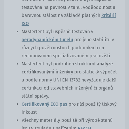
testována na pevnost v tahu, voděodolnost a
barevnou stálost na základě platných
kritérií
ISO
Mastertent byl úspěšně testován v
aerodynamickém tunelu
pro jeho stabilitu v
různých povětrnostních podmínkách na
renomovaném specializovaném pracovišti
Mastertent byl podroben strukturní
analýze
certifikovanými inženýry
pro statický výpočet
a podle normy UNI EN 13782 nevyžaduje další
certifikaci od stavebních inženýrů či orgánů
státní správy.
Certifikovaný ECO pas
pro náš použitý tiskový
inkoust
Všechny materiály použité při výrobě stanů
jsou v souladu s nařízením
REACH
.