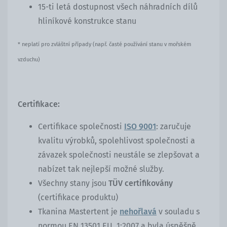
15-ti letá dostupnost všech náhradních dílů
hliníkové konstrukce stanu
* neplatí pro zvláštní případy (např. časté používání stanu v mořském
vzduchu)
Certifikace:
Certifikace společnosti
ISO 9001
: zaručuje
kvalitu výrobků, spolehlivost společnosti a
závazek společnosti neustále se zlepšovat a
nabízet tak nejlepší možné služby.
Všechny stany jsou
TÜV certifikovány
(certifikace produktu)
Tkanina Mastertent je
nehořlavá
v souladu s
normou EN 13501 EU, 1:2007 a byla úspěšně