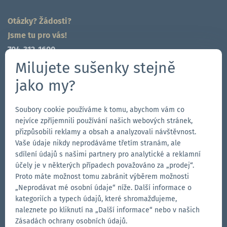
Otázky? Žádosti?
Jsme tu pro vás!
704-312-1600
cz@zingerle.group
Milujete sušenky stejně
jako my?
Follow us
Přejít
Soubory cookie používáme k tomu, abychom vám co
Přejít
Sledujte
Přejít
nejvíce zpříjemnili používání našich webových stránek,
na
na
nás
na
přizpůsobili reklamy a obsah a analyzovali návštěvnost.
stránku
stránku
na
stránku
Vaše údaje nikdy neprodáváme třetím stranám, ale
Our Brands
na
na
YouTube
na
sdílení údajů s našimi partnery pro analytické a reklamní
účely je v některých případech považováno za „prodej“.
Přejít
Facebooku
Instagramu
LinkedIn
Přejít
Proto máte možnost tomu zabránit výběrem možnosti
na
na
„Neprodávat mé osobní údaje“ níže. Další informace o
webové
webové
Přejít
kategoriích a typech údajů, které shromažďujeme,
stránky
stránky
na
naleznete po kliknutí na „Další informace“ nebo v našich
Aerise
Ecotent
webové
Zásadách ochrany osobních údajů.