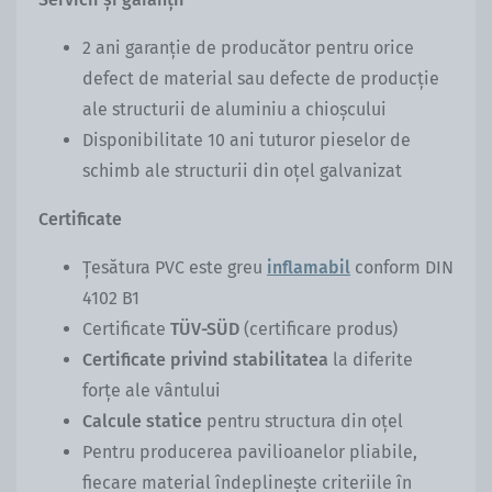
2 ani garanție de producător pentru orice
defect de material sau defecte de producție
ale structurii de aluminiu a chioșcului
Disponibilitate 10 ani tuturor pieselor de
schimb ale structurii din oțel galvanizat
Certificate
Ț
esătura PVC este greu
inflamabil
conform DIN
4102 B1
Certificate
TÜV-SÜD
(certificare produs)
Certificate privind stabilitatea
la diferite
forțe ale vântului
Calcule statice
pentru structura din oțel
Pentru producerea pavilioanelor pliabile,
fiecare material îndeplinește criteriile în