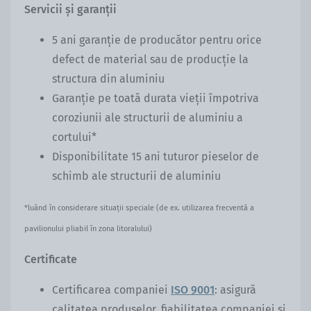
Servicii și garanții
5 ani garanție de producător pentru orice
defect de material sau de producție la
structura din aluminiu
Garanție pe toată durata vieții împotriva
coroziunii ale structurii de aluminiu a
cortului*
Disponibilitate 15 ani tuturor pieselor de
schimb ale structurii de aluminiu
*
luând în considerare situații speciale (de ex. utilizarea frecventă a
pavilionului pliabil în zona litoralului)
Certificate
Certificarea companiei
ISO 9001
: asigură
calitatea produselor, fiabilitatea companiei și