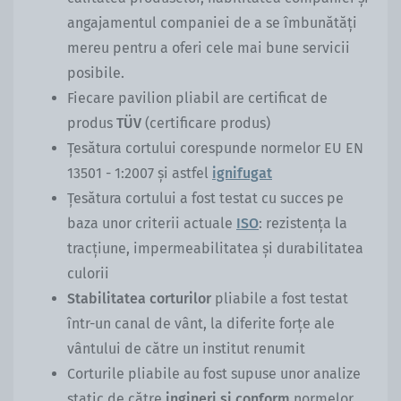
angajamentul companiei de a se îmbunătăți
mereu pentru a oferi cele mai bune servicii
posibile.
Fiecare pavilion pliabil are certificat de
produs
TÜV
(certificare produs)
Țesătura cortului corespunde normelor EU EN
13501 - 1:2007 și astfel
ignifugat
Țesătura cortului a fost testat cu succes pe
baza unor criterii actuale
ISO
: rezistența la
tracțiune, impermeabilitatea și durabilitatea
culorii
Stabilitatea corturilor
pliabile a fost testat
într-un canal de vânt, la diferite forțe ale
vântului de către un institut renumit
Corturile pliabile au fost supuse unor analize
static de către
ingineri și conform
normelor