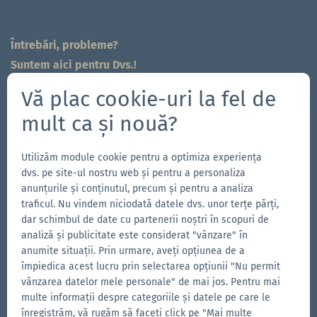
Întrebări, probleme?
Suntem aici pentru Dvs.!
704-312-1600
Vă plac cookie-uri la fel de
sales.east@zingerle.group
mult ca și nouă?
Follow us
Utilizăm module cookie pentru a optimiza experiența
Accesează
Accesează
Urmărește-
Accesează
dvs. pe site-ul nostru web și pentru a personaliza
anunțurile și conținutul, precum și pentru a analiza
pagina
pagina
ne
pagina
traficul. Nu vindem niciodată datele dvs. unor terțe părți,
noastră
noastră
pe
noastră
dar schimbul de date cu partenerii noștri în scopuri de
Alte mărci ale Zingerle Group
de
de
YouTube
de
analiză și publicitate este considerat "vânzare" în
Accesează
Facebook
Instagram
LinkedIn
Accesează
anumite situații. Prin urmare, aveți opțiunea de a
site-
site-
împiedica acest lucru prin selectarea opțiunii "Nu permit
ul
vânzarea datelor mele personale" de mai jos. Pentru mai
ul
Accesează
multe informații despre categoriile și datele pe care le
Aerise
Ecotent
site-
înregistrăm, vă rugăm să faceți click pe "Mai multe