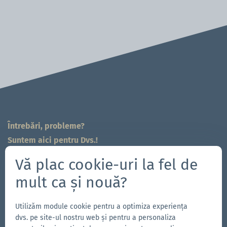
Întrebări, probleme?
Suntem aici pentru Dvs.!
704-312-1600
Vă plac cookie-uri la fel de
sales.east@zingerle.group
mult ca și nouă?
Follow us
Utilizăm module cookie pentru a optimiza experiența
Accesează
Accesează
Urmărește-
Accesează
dvs. pe site-ul nostru web și pentru a personaliza