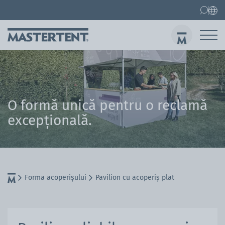
Contact
Întrebări frecvente
Pavilion
Pavilion 3 x 3 m
Garnituri de berărie
O formă unică pentru o reclamă
Tri
excepțională.
Forma acoperișului
Pavilion cu acoperiș plat