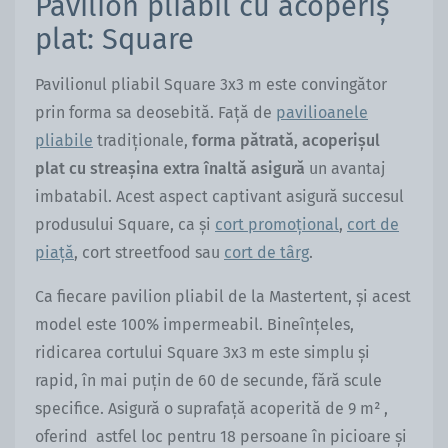
Pavilion pliabil cu acoperiș
plat: Square
Pavilionul pliabil Square 3x3 m este convingător
prin forma sa deosebită. Față de
pavilioanele
pliabile
tradiționale,
forma pătrată, acoperișul
plat cu streașina extra înaltă asigură
un avantaj
imbatabil. Acest aspect captivant asigură succesul
produsului Square, ca și
cort promoțional
,
cort de
piață
, cort streetfood sau
cort de târg
.
Ca fiecare pavilion pliabil de la Mastertent, și acest
model este 100% impermeabil. Bineînțeles,
ridicarea cortului Square 3x3 m este simplu și
rapid, în mai puțin de 60 de secunde, fără scule
specifice. Asigură o suprafață acoperită de 9 m² ,
oferind astfel loc pentru 18 persoane în picioare și