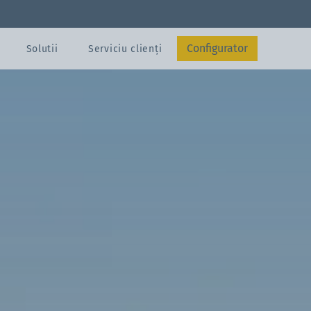
Pavilion 3 x 3 m
Garnituri de berărie
Configurator
Solutii
Serviciu clienți
Trimite
Contact
Configurator
Configurator
age
r