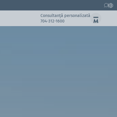
Consultanță personalizată
704-312-1600
Piese de schimb