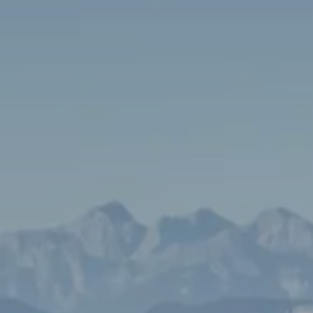
Administrație publică
Chioșcuri
Mese și bănci