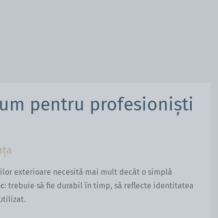
ium pentru profesioniști
nța
țiilor exterioare necesită mai mult decât o simplă
ic
: trebuie să fie durabil în timp, să reflecte identitatea
tilizat.