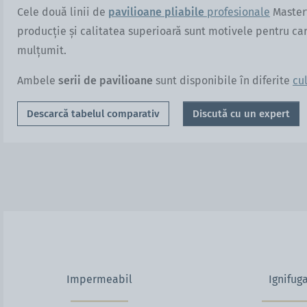
Cele două linii de
pavilioane
pliabile
profesionale
Mastert
producție și calitatea superioară sunt motivele pentru car
mulțumit.
Ambele
serii de pavilioane
sunt disponibile în diferite
cul
Descarcă tabelul comparativ
Discută cu un expert
Impermeabil
Ignifug