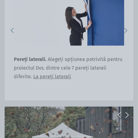
Previous
Next
ru
Pereți laterali.
Alegeți opțiunea potrivită pentru
Gre
cât
proiectul Dvs. dintre cele 7 pereți laterali
zin
diferite.
La pereți laterali
Previous
Next