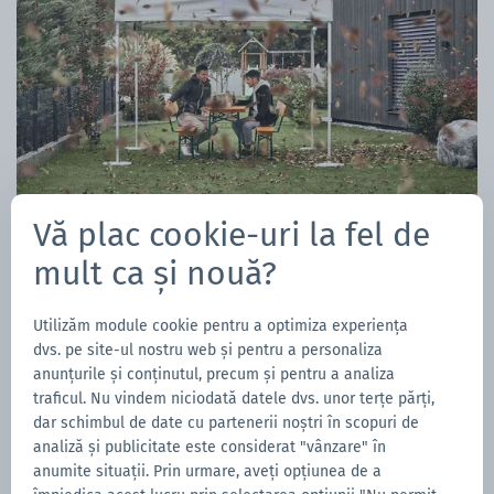
Vă plac cookie-uri la fel de
mult ca și nouă?
Utilizăm module cookie pentru a optimiza experiența
dvs. pe site-ul nostru web și pentru a personaliza
NEU: CARE
anunțurile și conținutul, precum și pentru a analiza
traficul. Nu vindem niciodată datele dvs. unor terțe părți,
dar schimbul de date cu partenerii noștri în scopuri de
Versichern Sie Ihren Faltpavillon mit CARE und
analiză și publicitate este considerat "vânzare" în
CARE+, die Versicherungen von Mastertent, die Sie
anumite situații. Prin urmare, aveți opțiunea de a
bei Schäden durch höhere Gewalt geltend machen