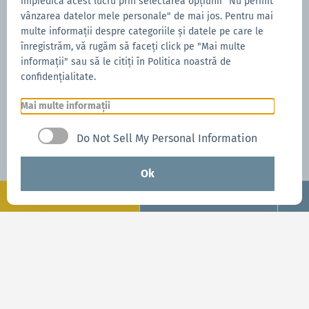
împiedica acest lucru prin selectarea opțiunii "Nu permit
können.
vânzarea datelor mele personale" de mai jos. Pentru mai
multe informații despre categoriile și datele pe care le
înregistrăm, vă rugăm să faceți click pe "Mai multe
Alles über CARE
informații" sau să le citiți în Politica noastră de
confidențialitate.
Mai multe informații
Do Not Sell My Personal Information
Ok
Configurare
Întrebați acum
Întrebați acum