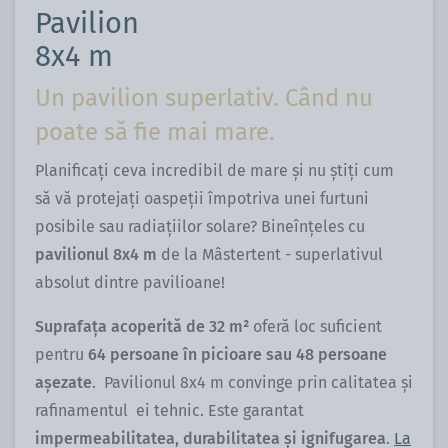
Pavilion
8x4 m
Un pavilion superlativ. Când nu
poate să fie mai mare.
Planificați ceva incredibil de mare și nu știți cum
să vă protejați oaspeții împotriva unei furtuni
posibile sau radiațiilor solare? Bineînțeles cu
pavilionul 8x4 m
de la Mâstertent - superlativul
absolut dintre pavilioane!
Suprafața acoperită de 32 m²
oferă loc suficient
pentru
64 persoane în picioare sau 48 persoane
așezate
. Pavilionul 8x4 m convinge prin calitatea și
rafinamentul ei tehnic. Este garantat
impermeabilitatea, durabilitatea
și ignifugarea
.
La