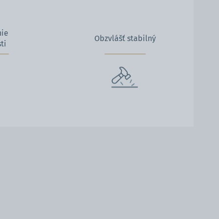
nie
Obzvlášť stabilný
ti