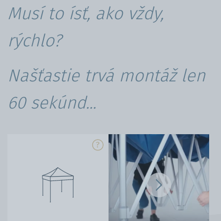
Musí to ísť, ako vždy,
rýchlo?
Našťastie trvá montáž len
60 sekúnd...