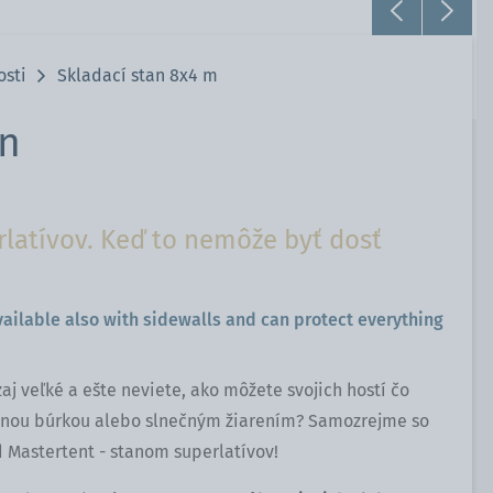
osti
Skladací stan 8x4 m
an
rlatívov. Keď to nemôže byť dosť
vailable also with sidewalls and can protect everything
aj veľké a ešte neviete, ako môžete svojich hostí čo
žnou búrkou alebo slnečným žiarením? Samozrejme so
 Mastertent - stanom superlatívov!