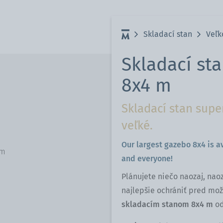
Skladací stan
Veľk
Skladací st
8x4 m
Skladací stan supe
veľké.
Our largest gazebo 8x4 is a
cm
and everyone!
Plánujete niečo naozaj, naoz
najlepšie ochrániť pred mo
skladacím stanom 8x4 m
od