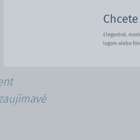
Chcete
Elegantné, mode
logom alebo fot
ent
 zaujímavé