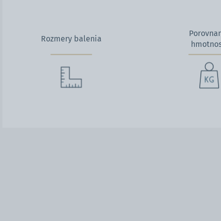
Porovna
Rozmery balenia
hmotnos