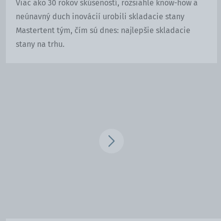
Viac ako 30 rokov skúseností, rozsiahle know-how a
neúnavný duch inovácií urobili skladacie stany
Mastertent tým, čím sú dnes: najlepšie skladacie
stany na trhu.
Vlajky a transparenty
.
Namontujte potlačené
vlajky a transparenty a prezentujte sa viac ako
Vaši konkurenti.