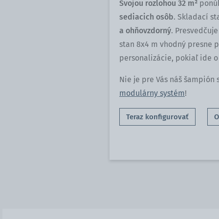
Svojou rozlohou 32 m²
ponúk
sediacich osôb
. Skladací s
a ohňovzdorný
. Presvedčuje
stan 8x4 m vhodný presne p
personalizácie, pokiaľ ide o
Nie je pre Vás náš šampión 
modulárny systém
!
Teraz konfigurovať
O