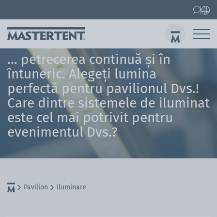
Contact
Întrebări frecvente
Pavilion
Pavilion 3 x 3 m
… petrecerea continuă și în
întuneric. Alegeți lumina
Garnituri de berărie
perfectă pentru pavilionul Dvs.!
Care dintre sistemele de iluminat
Tri
este cel mai potrivit pentru
evenimentul Dvs.?
Pavilion
Iluminare