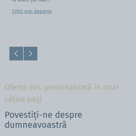
Cu
Citiți mai departe
tâ
aj
Ci
Oferta dvs. personalizată în doar
câțiva pași
Povestiți-ne despre
dumneavoastră