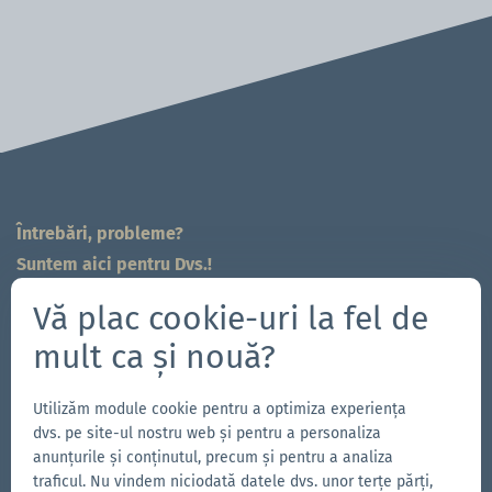
Întrebări, probleme?
Suntem aici pentru Dvs.!
704-312-1600
Vă plac cookie-uri la fel de
sales.east@zingerle.group
mult ca și nouă?
Follow us
Utilizăm module cookie pentru a optimiza experiența
Accesează
Accesează
Urmărește-
Accesează
dvs. pe site-ul nostru web și pentru a personaliza
pagina
pagina
ne
pagina
anunțurile și conținutul, precum și pentru a analiza
traficul. Nu vindem niciodată datele dvs. unor terțe părți,
noastră
noastră
pe
noastră