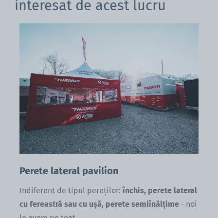
interesat de acest lucru
Perete lateral pavilion
Indiferent de tipul pereților:
închis, perete lateral
o
cu fereastră sau cu ușă, perete semiînălțime
- noi
Pa
le avem pe toat...