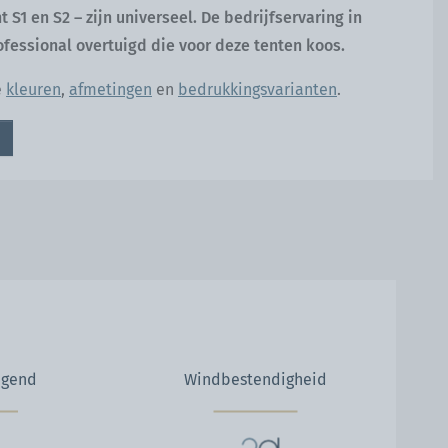
 S1 en S2 – zijn
universeel
. De bedrijfservaring in
ofessional overtuigd die voor deze tenten koos.
e
kleuren
,
afmetingen
en
bedrukkingsvarianten
.
agend
Windbestendigheid