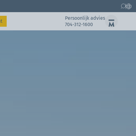
Persoonlijk advies
t
704-312-1600
Reserveonderdelen
Referenties
Referenties