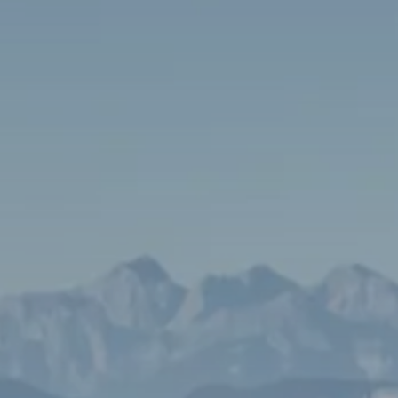
Gemeenten
Paviljoens