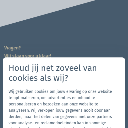
Vragen?
Wij staan voor u klaar!
704-312-1600
Houd jij net zoveel van
nl@zingerle.group
cookies als wij?
Follow us
Wij gebruiken cookies om jouw ervaring op onze website
Ga
Ga
Volg
Ga
te optimaliseren, om advertenties en inhoud te
personaliseren en bezoeken aan onze website te
naar
naar
ons
naar
analyseren. Wij verkopen jouw gegevens nooit door aan
de
de
op
de
derden, maar het delen van gegevens met onze partners
Andere merken van de Zingerle Group
Facebook-
Instagram-
YouTube
LinkedIn
voor analyse- en reclamedoeleinden kan in sommige