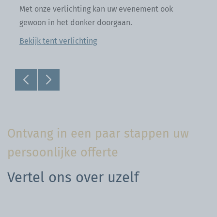
Om
Vo
be
Na
Ontvang in een paar stappen uw
persoonlijke offerte
Vertel ons over uzelf