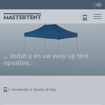
Contact
FAQ
Vouwtenten
Easy up tent 3x3 m
Ver
… zodat u en uw easy up tent
opvallen.
Vouwtenten
Banner of vlag