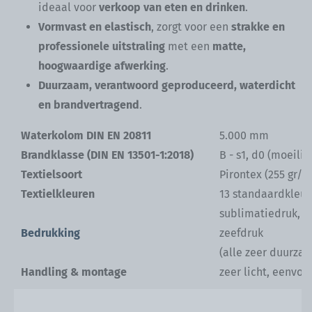
ideaal voor
verkoop van eten en drinken
.
Vormvast en elastisch
, zorgt voor een
strakke en
professionele uitstraling
met een
matte,
hoogwaardige afwerking
.
Duurzaam, verantwoord geproduceerd, waterdicht
en brandvertragend
.
Waterkolom DIN EN 20811
5.000 mm
Brandklasse (DIN EN 13501-1:2018)
B - s1, d0 (moeili
Textielsoort
Pirontex (255 gr/m
Textielkleuren
13 standaardkleu
sublimatiedruk, t
Bedrukking
zeefdruk
(alle zeer duurza
Handling & montage
zeer licht,
eenvou