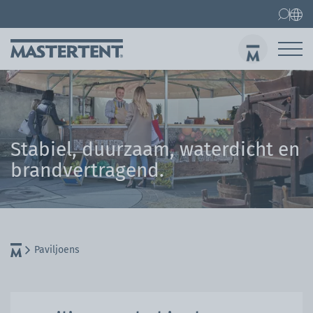
Contact
FAQ
Vouwtenten
Easy up tent 3x3 m
Ver
Stabiel, duurzaam, waterdicht en
brandvertragend.
Paviljoens