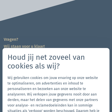
Vragen?
Wij staan voor u klaar!
704-312-1600
Houd jij net zoveel van
nl@zingerle.group
cookies als wij?
Follow us
Wij gebruiken cookies om jouw ervaring op onze website
Ga
Ga
Volg
Ga
te optimaliseren, om advertenties en inhoud te
personaliseren en bezoeken aan onze website te
naar
naar
ons
naar
analyseren. Wij verkopen jouw gegevens nooit door aan
de
de
op
de
derden, maar het delen van gegevens met onze partners
Andere merken van de Zingerle Group
Facebook-
Instagram-
YouTube
LinkedIn
voor analyse- en reclamedoeleinden kan in sommige
situaties als 'verkoop' worden beschouwd. Daarom heb je
Ga
pagina
pagina
Ga