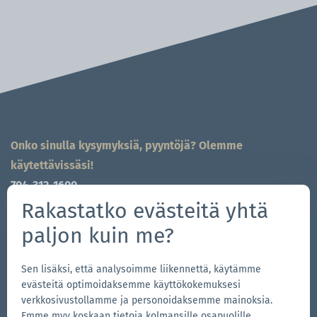
Onko sinulla kysymyksiä, pyyntöjä? Olemme
käytettävissäsi!
704-312-1600
global@zingerle.group
Rakastatko evästeitä yhtä
paljon kuin me?
Follow us
Siirry
Sen lisäksi, että analysoimme liikennettä, käytämme
Siirry
Seuraa
Siirry
evästeitä optimoidaksemme käyttökokemuksesi
Facebook-
Instagram-
meitä
LinkedIn-
verkkosivustollamme ja personoidaksemme mainoksia.
sivullemme
sivullemme
YouTubessa
sivullemme
Emme myy koskaan tietoja kolmansille osapuolille,