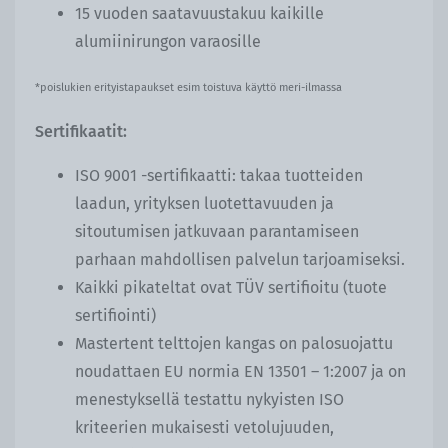
15 vuoden saatavuustakuu kaikille
alumiinirungon varaosille
*
poislukien erityistapaukset esim toistuva käyttö meri-ilmassa
Sertifikaatit:
ISO 9001 -sertifikaatti: takaa tuotteiden
laadun, yrityksen luotettavuuden ja
sitoutumisen jatkuvaan parantamiseen
parhaan mahdollisen palvelun tarjoamiseksi.
Kaikki pikateltat ovat TÜV sertifioitu (tuote
sertifiointi)
Mastertent telttojen kangas on palosuojattu
noudattaen EU normia EN 13501 – 1:2007 ja on
menestyksellä testattu nykyisten ISO
kriteerien mukaisesti vetolujuuden,