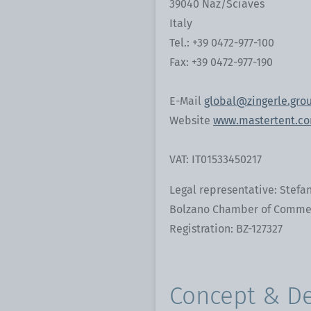
39040 Naz/Sciaves
Italy
Tel.: +39 0472-977-100
Fax: +39 0472-977-190
E-Mail
global@zingerle.gro
Website
www.mastertent.c
VAT: IT01533450217
Legal representative: Stefan
Bolzano Chamber of Commer
Registration: BZ-127327
Concept & D