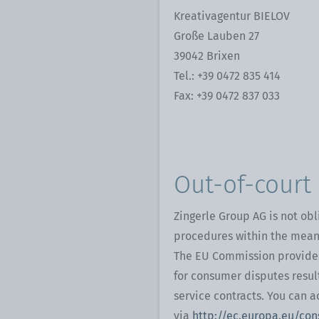
Kreativagentur BIELOV
Große Lauben 27
39042 Brixen
Tel.: +39 0472 835 414
Fax: +39 0472 837 033
Out-of-court
Zingerle Group AG is not obl
procedures within the mean
The EU Commission provides
for consumer disputes resu
service contracts. You can a
via
http://ec.europa.eu/co