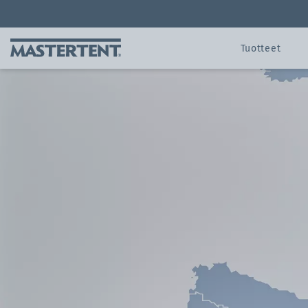
Yhteydenotto
FAQ
Etusivu
Pikat
Tuotteet
Pikatelttojen koot
Pikateltta
Asiakaspalvelu
Mastertent
Kokojen yleiskatsaus
Custom-made gazeb
Yhteydenotto
Historia
Pikateltta 3x3 metriä
Varaosapalvelu
Edut
Pikateltta 4.5x3 metriä
FAQ
Jälleenmyyjät
Pikateltta ​​​​​​​6x3 metriä
Takuut ja sertifikaatit
Pikateltta ​​​​​​​8x4 metriä
Kuvastot ja esitteet
ZINGERLE GROUP
Pikateltta 5x5 metriä
Video Galleria
Pikateltta 6x4 metriä
Pikateltta 4x4 metriä