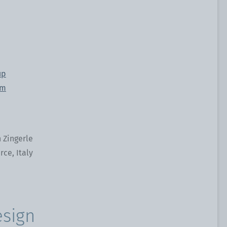
up
om
 Zingerle
ce, Italy
esign