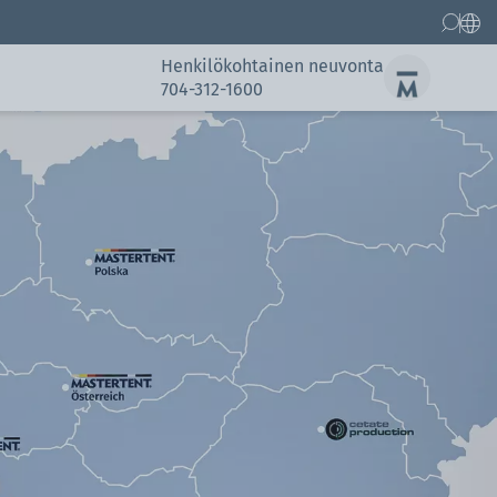
Henkilökohtainen neuvonta
704-312-1600
lma
Gallery
lma
Gallery