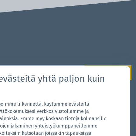
Rekisteröidy nyt
evästeitä yhtä paljon kuin
jakäytännön
.*
lysoimme liikennettä, käytämme evästeitä
siä, pyyntöjä? Olemme käytettävissäsi!
tökokemuksesi verkkosivustollamme ja
noksia. Emme myy koskaan tietoja kolmansille
up
ietojen jakaminen yhteistyökumppaneillemme
koituksiin katsotaan joissakin tapauksissa