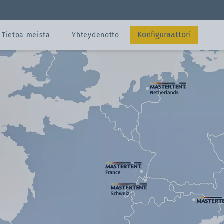
eltta 3x3 metriä
Konfiguraattori
Tietoa meistä
Yhteydenotto
Lähetä
Suunnitteluohje
os
Suunnitteluohje