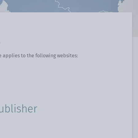
e
e applies to the following websites:
ublisher