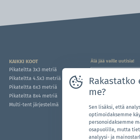
Älä jää vaille uutisia!
KAIKKI KOOT
Pikateltta 3x3 metriä
Rakastatko 
Pikateltta 4.5x3 metriä
Pikateltta ​​​​​​​6x3 metriä
me?
Hyväksyn
tietosuo
Pikateltta ​​​​​​​8x4 metriä
Multi-tent järjestelmä
Sen lisäksi, että ana
Onko sinulla kysymyk
optimoidaksemme käyt
704-312-1600
personoidaksemme mai
global@zingerle.gro
osapuolille, mutta t
analyysi- ja mainostar