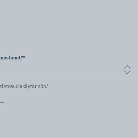
nnostunut?*
tietosuojakäytännön
.*