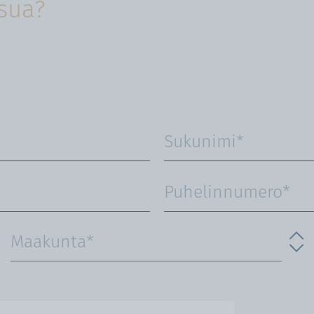
isua?