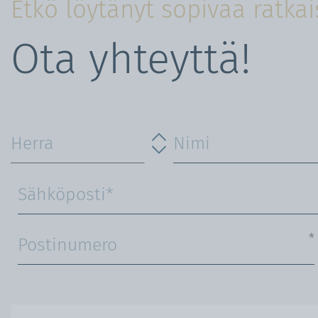
Etkö löytänyt sopivaa ratka
Ota yhteyttä!
*