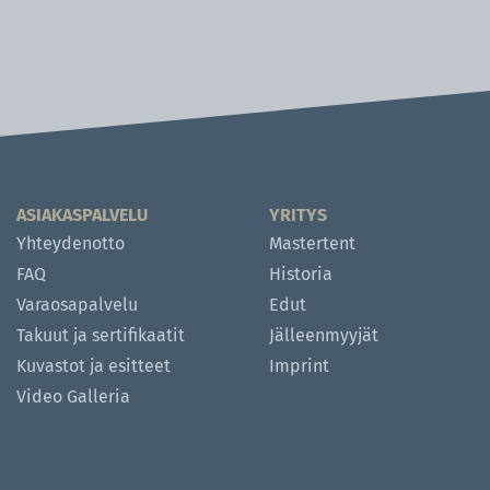
ASIAKASPALVELU
YRITYS
Yhteydenotto
Mastertent
FAQ
Historia
Varaosapalvelu
Edut
Takuut ja sertifikaatit
Jälleenmyyjät
Kuvastot ja esitteet
Imprint
Video Galleria