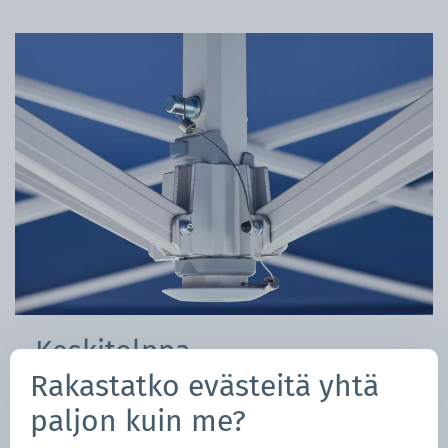
Keskitolppa
Rakastatko evästeitä yhtä
Keskimasto on kiinnitetty turvapultilla
paljon kuin me?
turvapainikkeeseen, muodostaen korkean katon,