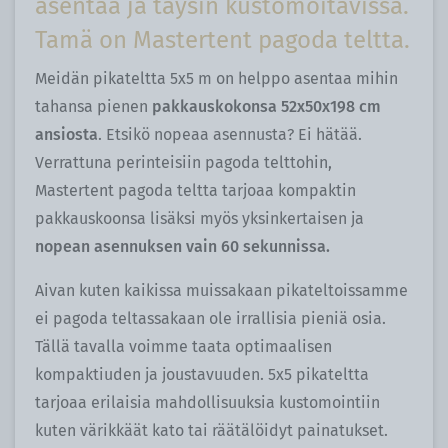
asentaa ja täysin kustomoitavissa.
Tamä on Mastertent pagoda teltta.
Meidän pikateltta 5x5 m on helppo asentaa mihin
tahansa pienen
pakkauskokonsa 52x50x198 cm
ansiosta
. Etsikö nopeaa asennusta? Ei hätää.
Verrattuna perinteisiin pagoda telttohin,
Mastertent pagoda teltta tarjoaa kompaktin
pakkauskoonsa lisäksi myös yksinkertaisen ja
nopean asennuksen vain 60 sekunnissa.
Aivan kuten kaikissa muissakaan pikateltoissamme
ei pagoda teltassakaan ole irrallisia pieniä osia.
Tällä tavalla voimme taata optimaalisen
kompaktiuden ja joustavuuden. 5x5 pikateltta
tarjoaa erilaisia mahdollisuuksia kustomointiin
kuten värikkäät kato tai räätälöidyt painatukset.