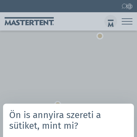
Kapcsolatfelvétel
Gyakori kérdések
Összecsukható pavilonok
3x3 m pavilon
Kül
Ön is annyira szereti a
sütiket, mint mi?