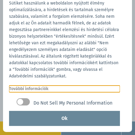
Sütiket használunk a weboldalon nyújtott élmény
optimalizálására, a hirdetések és tartalmak személyre
szabására, valamint a forgalom elemzésére. Soha nem
adjuk el az Ön adatait harmadik félnek, de az adatok
megosztása partnereinkkel elemzési és hirdetési célokra
bizonyos helyzetekben "értékesítésnek" minősül. Ezért
lehetősége van ezt megakadályozni az alábbi "Nem
engedélyezem személyes adataim eladását" opció
kiválasztásával. Az általunk rögzített kategóriákkal és
adatokkal kapcsolatos további információkért kattintson
a "További információk" gombra, vagy olvassa el
Adatvédelmi szabályzatunkat.
További információk
Do Not Sell My Personal Information
Ok
Konfigurálás
Kérdezzen most