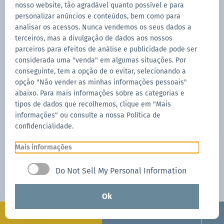
nosso website, tão agradável quanto possível e para
personalizar anúncios e conteúdos, bem como para
analisar os acessos. Nunca vendemos os seus dados a
Saco para paredes laterais
terceiros, mas a divulgação de dados aos nossos
parceiros para efeitos de análise e publicidade pode ser
Transporte facilitado
considerada uma "venda" em algumas situações. Por
conseguinte, tem a opção de o evitar, selecionando a
Decidiu equipar a sua tenda com paredes laterais,
opção "Não vender as minhas informações pessoais"
mas receia que sejam demasiado volumosas para
abaixo. Para mais informações sobre as categorias e
tipos de dados que recolhemos, clique em "Mais
transportar? Não se preocupe, nós temos a solução!
informações" ou consulte a nossa Política de
Com o nosso prático saco para paredes laterais,
confidencialidade.
pode manter as paredes laterais organizadas e
Mais informações
transportá-las com extrema facilidade e com um
mínimo de espaço.
Do Not Sell My Personal Information
Pedir acessórios
Ok
Configure
Solicitar agora