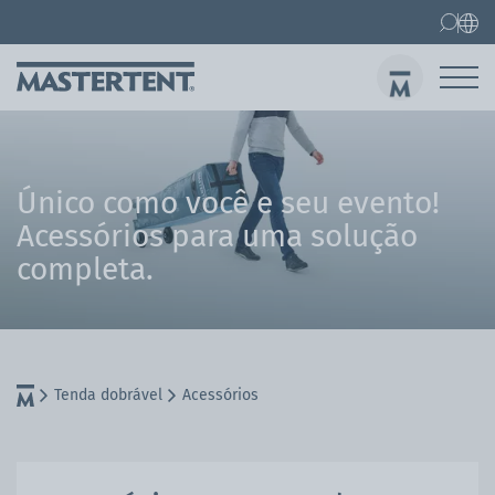
Contato
FAQ
Tenda dobrável
Tenda dobrável 3x3 m
Env
Único como você e seu evento!
Acessórios para uma solução
completa.
Tenda dobrável
Acessórios