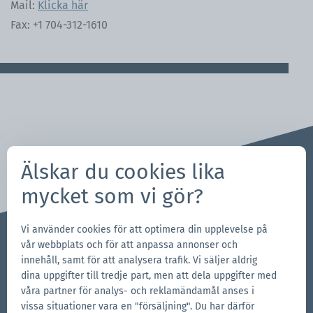
Mail:
Klicka här
Fax: +1 704-312-1610
Älskar du cookies lika
mycket som vi gör?
Vi använder cookies för att optimera din upplevelse på
vår webbplats och för att anpassa annonser och
innehåll, samt för att analysera trafik. Vi säljer aldrig
Frågor, önskemål?
dina uppgifter till tredje part, men att dela uppgifter med
Vi står till ditt förfogande!
våra partner för analys- och reklamändamål anses i
704-312-1600
vissa situationer vara en "försäljning". Du har därför