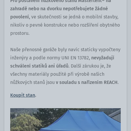
Pro postavení nůžkového stanu Mastertent® na
zahradě nebo na dvorku nepotřebujete žádné
povolení,
ve skutečnosti se jedná o mobilní stavby,
nikoliv o pevné konstrukce nebo rozšíření obytného
prostoru.
Naše přenosné garáže byly navíc staticky vypočteny
inženýry a podle normy UNI EN 13782,
nevyžadují
schválení statiků ani úřadů
. Další zárukou je, že
všechny materiály použité při výrobě našich
nůžkových stanů jsou
v souladu s nařízením REACH
.
Koupit stan
.