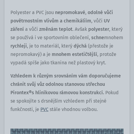
Polyester a PVC jsou
nepromokavé
,
odolné vůči
povětrnostním vlivům a chemikáliím
, vůči
UV
záření
a vůči
změnám teplot
. Avšak
polyester
, který
se používá i ve sportovním oblečení,
schne
mnohem
rychleji
, je to materiál, který
dýchá
(přestože je
nepromokavý) a je
mnohem estetičtější
, protože
vypadá spíše jako tkanina než plastový kryt.
Vzhledem k různým srovnáním vám doporučujeme
chránit svůj vůz odolnou stanovou střechou
Pirontex®
s hliníkovou rámovou konstrukcí.
Pokud
se spokojíte s drsnějším vzhledem při stejné
funkčnosti, je
PVC
stále vhodnou volbou.