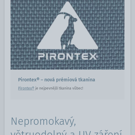
Pirontex® – nová prémiová tkanina
Pirontex®
je nejpevnější tkanina vůbec!
Nepromokavý,
větruodolný a UV záření