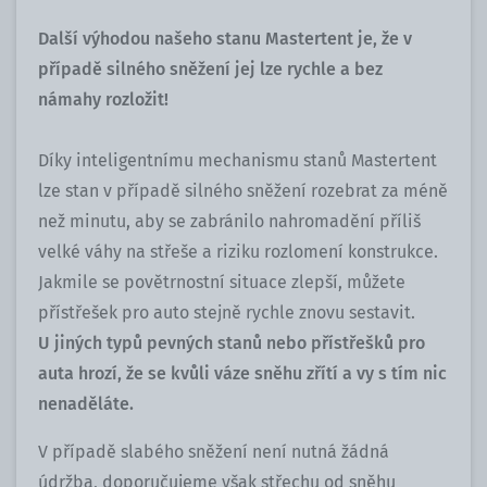
Další výhodou našeho stanu Mastertent je, že v
případě silného sněžení jej lze rychle a bez
námahy rozložit!
Díky inteligentnímu mechanismu stanů Mastertent
lze stan v případě silného sněžení rozebrat za méně
než minutu, aby se zabránilo nahromadění příliš
velké váhy na střeše a riziku rozlomení konstrukce.
Jakmile se povětrnostní situace zlepší, můžete
přístřešek pro auto stejně rychle znovu sestavit.
U jiných typů pevných stanů nebo přístřešků pro
auta hrozí, že se kvůli váze sněhu zřítí a vy s tím nic
nenaděláte.
V případě slabého sněžení není nutná žádná
údržba, doporučujeme však střechu od sněhu