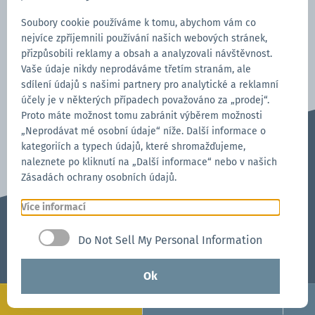
Viz. Článek
Soubory cookie používáme k tomu, abychom vám co
nejvíce zpříjemnili používání našich webových stránek,
přizpůsobili reklamy a obsah a analyzovali návštěvnost.
Vaše údaje nikdy neprodáváme třetím stranám, ale
sdílení údajů s našimi partnery pro analytické a reklamní
účely je v některých případech považováno za „prodej“.
Proto máte možnost tomu zabránit výběrem možnosti
„Neprodávat mé osobní údaje“ níže. Další informace o
kategoriích a typech údajů, které shromažďujeme,
naleznete po kliknutí na „Další informace“ nebo v našich
Zásadách ochrany osobních údajů.
Více informací
Do Not Sell My Personal Information
Otázky? Žádosti?
Jsme tu pro vás!
Ok
704-312-1600
Konfigurovat
Zažádat nyní
cz@zingerle.group