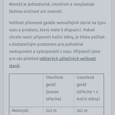
Montáž je jednoduchá, intuitivní a nevyžaduje
žádnou zručnost ani znalosti.
Velikost přenosné garáže samozřejmě závisí na typu
vozu a prostoru, který máte k dispozici. Pokud
chcete navíc připevnit boční stěny, je třeba počítat
s dostatečným prostorem pro pohodlné
nastupování a vystupování z vozu. Připravili jsme
pro vás přehled
některých užitečných velikostí
stanů
:
Otevřená
Uzavřená
garáž
garáž
(pouze
(střecha + 4
střecha)
boční stěny)
Motocykl
2x2 m
2x2 m