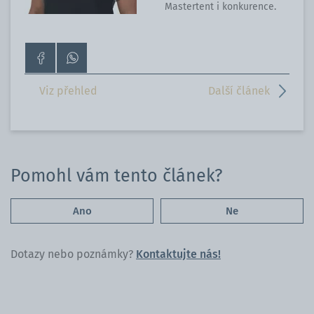
Mastertent i konkurence.
Přejít
Kontaktujte
na
nás
stránku
přes
Viz přehled
Další článek
na
WhatsApp
Facebooku
Pomohl vám tento článek?
Ano
Ne
Dotazy nebo poznámky?
Kontaktujte nás!