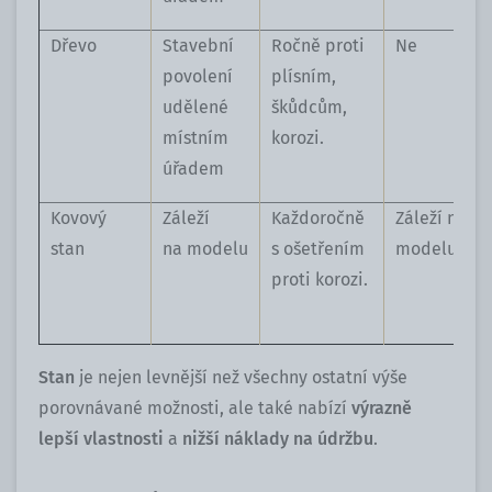
Dřevo
Stavební
Ročně proti
Ne
povolení
plísním,
udělené
škůdcům,
místním
korozi.
úřadem
Kovový
Záleží
Každoročně
Záleží na
stan
na modelu
s ošetřením
modelu
proti korozi.
Stan
je nejen levnější než všechny ostatní výše
porovnávané možnosti, ale také nabízí
výrazně
lepší vlastnosti
a
nižší náklady na údržbu
.