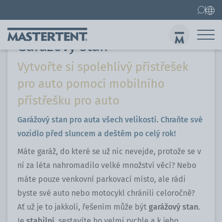
Lifestyle
Garážový stan
Kontakt
Home
Nůžkový stan 3x3 m
Garážový stan
Vytvořte si spolehlivý přístřešek
Ode
pro auto pomocí mobilního
přístřešku pro auto
Garážový stan pro auta všech velikostí. Chraňte své
vozidlo před sluncem a deštěm po celý rok!
Máte garáž, do které se už nic nevejde, protože se v
ní za léta nahromadilo velké množství věcí? Nebo
máte pouze venkovní parkovací místo, ale rádi
byste své auto nebo motocykl chránili celoročně?
Ať už je to jakkoli, řešením může být
garážový stan
.
Je
stabilní
, sestavíte ho velmi rychle a k jeho