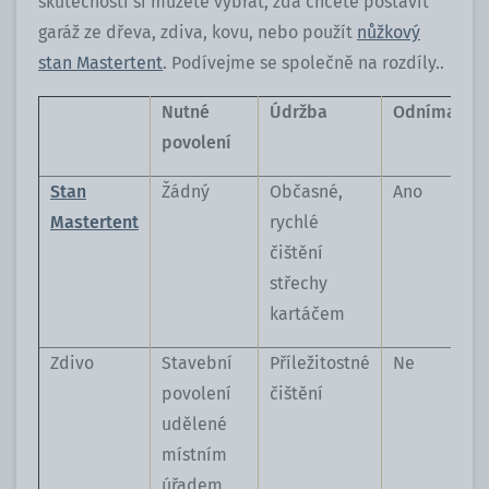
skutečnosti si můžete vybrat, zda chcete postavit
garáž ze dřeva, zdiva, kovu, nebo použít
nůžkový
stan Mastertent
. Podívejme se společně na rozdíly..
Nutné
Údržba
Odnímateln
povolení
Stan
Žádný
Občasné,
Ano
Mastertent
rychlé
čištění
střechy
kartáčem
Zdivo
Stavební
Příležitostné
Ne
povolení
čištění
udělené
místním
úřadem