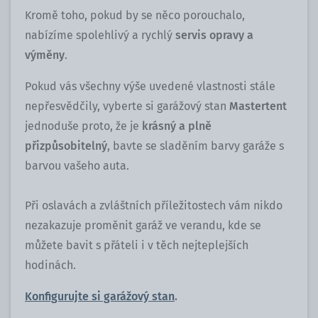
Kromě toho, pokud by se něco porouchalo,
nabízíme spolehlivý a rychlý
servis opravy a
výměny
.
Pokud vás všechny výše uvedené vlastnosti stále
nepřesvědčily, vyberte si garážový stan
Mastertent
jednoduše proto, že je
krásný a plně
přizpůsobitelný
, bavte se sladěním barvy garáže s
barvou vašeho auta.
Při oslavách a zvláštních příležitostech vám nikdo
nezakazuje proměnit garáž ve verandu, kde se
můžete bavit s přáteli i v těch nejteplejších
hodinách.
Konfigurujte si garážový stan
.