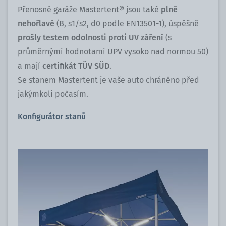
Přenosné garáže Mastertent® jsou také
plně
nehořlavé
(B, s1/s2, d0 podle EN13501-1), úspěšně
prošly testem odolnosti proti UV záření
(s
průměrnými hodnotami UPV vysoko nad normou 50)
a mají
certifikát TÜV SÜD
.
Se stanem Mastertent je vaše auto chráněno před
jakýmkoli počasím.
Konfigurátor stanů