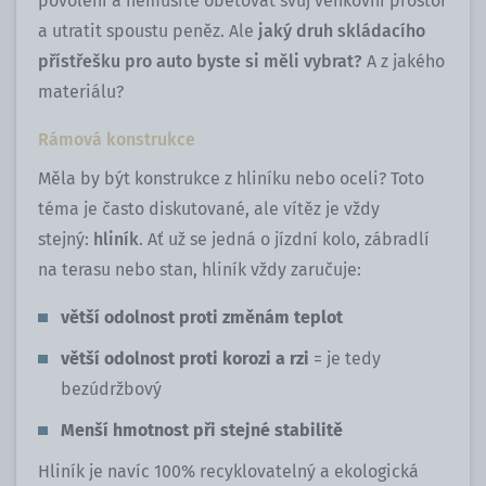
povolení a nemusíte obětovat svůj venkovní prostor
a utratit spoustu peněz. Ale
jaký druh skládacího
přístřešku pro auto byste si měli vybrat?
A z jakého
materiálu?
Rámová konstrukce
Měla by být konstrukce z hliníku nebo oceli? Toto
téma je často diskutované, ale vítěz je vždy
stejný:
hliník
. Ať už se jedná o jízdní kolo, zábradlí
na terasu nebo stan, hliník vždy zaručuje:
větší odolnost proti změnám teplot
větší odolnost proti korozi a rzi
= je tedy
bezúdržbový
Menší hmotnost při stejné stabilitě
Hliník je navíc 100% recyklovatelný a ekologická