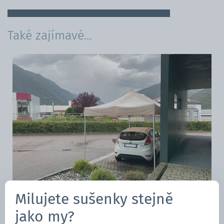
Také zajímavé…
Milujete sušenky stejně
Zahradní stan
jako my?