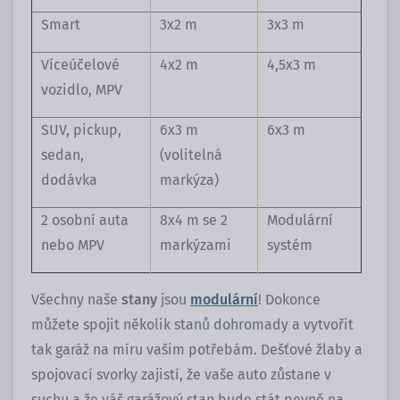
Smart
3x2 m
3x3 m
Víceúčelové
4x2 m
4,5x3 m
vozidlo, MPV
SUV, pickup,
6x3 m
6x3 m
sedan,
(volitelná
dodávka
markýza)
2 osobní auta
8x4 m se 2
Modulární
nebo MPV
markýzami
systém
Všechny naše
stany
jsou
modulární
! Dokonce
můžete spojit několik stanů dohromady a vytvořit
tak garáž na míru vašim potřebám. Dešťové žlaby a
spojovací svorky zajistí, že vaše auto zůstane v
suchu a že váš garážový stan bude stát pevně na