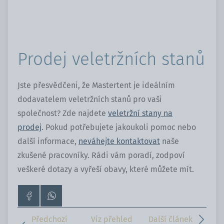
Prodej veletržních stanů
Jste přesvědčeni, že Mastertent je ideálním
dodavatelem veletržních stanů pro vaši
společnost? Zde najdete
veletržní stany na
prodej
. Pokud potřebujete jakoukoli pomoc nebo
další informace,
neváhejte kontaktovat
naše
zkušené pracovníky. Rádi vám poradí, zodpoví
veškeré dotazy a vyřeší obavy, které můžete mít.
Přejít
Kontaktujte
na
nás
stránku
přes
Předchozí
Viz přehled
Další článek