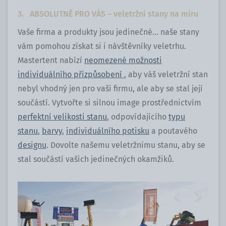
3. ABSOLUTNĚ PRO VÁS – veletržní stany na míru
Vaše firma a produkty jsou jedinečné... naše stany
vám pomohou získat si i návštěvníky veletrhu.
Mastertent nabízí
neomezené možnosti
individuálního přizpůsobení
, aby váš veletržní stan
nebyl vhodný jen pro vaši firmu, ale aby se stal její
součástí. Vytvořte si silnou image prostřednictvím
perfektní velikosti stanu
, odpovídajícího
typu
stanu
,
barvy
,
individuálního potisku
a poutavého
designu
. Dovolte našemu veletržnímu stanu, aby se
stal součástí vašich jedinečných okamžiků.
Previous
Next