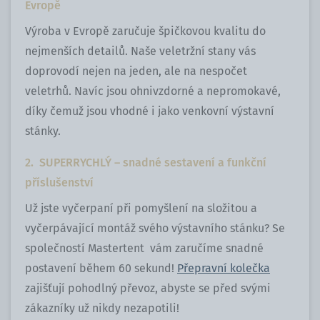
Evropě
Výroba v Evropě zaručuje špičkovou kvalitu do
nejmenších detailů. Naše veletržní stany vás
doprovodí nejen na jeden, ale na nespočet
veletrhů. Navíc jsou ohnivzdorné a nepromokavé,
díky čemuž jsou vhodné i jako venkovní výstavní
stánky.
2. SUPERRYCHLÝ – snadné sestavení a funkční
příslušenství
Už jste vyčerpaní při pomyšlení na složitou a
vyčerpávající montáž svého výstavního stánku? Se
společností Mastertent vám zaručíme snadné
postavení během 60 sekund!
Přepravní kolečka
zajišťují pohodlný převoz, abyste se před svými
zákazníky už nikdy nezapotili!