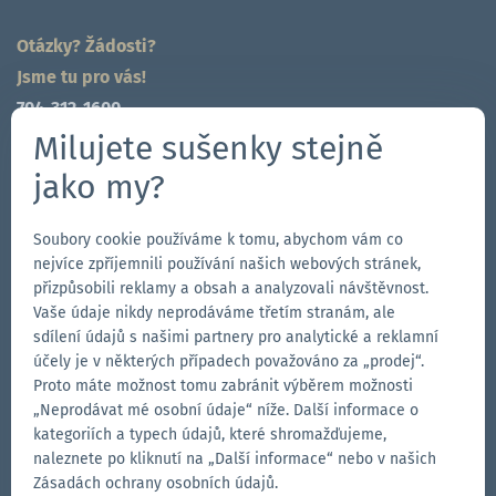
Otázky? Žádosti?
Jsme tu pro vás!
704-312-1600
Milujete sušenky stejně
cz@zingerle.group
jako my?
Follow us
Soubory cookie používáme k tomu, abychom vám co
Přejít
Přejít
Sledujte
Přejít
nejvíce zpříjemnili používání našich webových stránek,
na
na
nás
na
přizpůsobili reklamy a obsah a analyzovali návštěvnost.
stránku
stránku
na
stránku
Vaše údaje nikdy neprodáváme třetím stranám, ale
Our Brands
na
na
YouTube
na
sdílení údajů s našimi partnery pro analytické a reklamní
účely je v některých případech považováno za „prodej“.
Přejít
Facebooku
Instagramu
LinkedIn
Přejít
Proto máte možnost tomu zabránit výběrem možnosti
na
na
„Neprodávat mé osobní údaje“ níže. Další informace o
webové
webové
Přejít
kategoriích a typech údajů, které shromažďujeme,
stránky
stránky
na
naleznete po kliknutí na „Další informace“ nebo v našich
Aerise
Ecotent
webové
Zásadách ochrany osobních údajů.