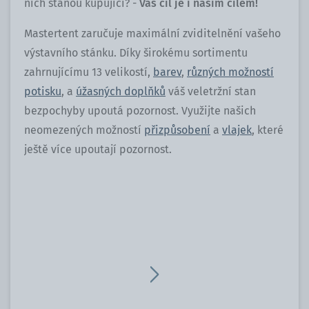
nich stanou kupující? -
Váš cíl je i naším cílem!
Mastertent zaručuje maximální zviditelnění vašeho
výstavního stánku. Díky širokému sortimentu
zahrnujícímu 13 velikostí,
barev
,
různých možností
potisku
, a
úžasných doplňků
váš veletržní stan
bezpochyby upoutá pozornost. Využijte našich
neomezených možností
přizpůsobení
a
vlajek
, které
ještě více upoutají pozornost.