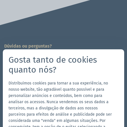
Dúvidas ou perguntas?
Estamos a sua disposição!
Gosta tanto de cookies
704-312-1600
quanto nós?
es@zingerle.group
Distribuímos cookies para tornar a sua experiência, no
Follow us
nosso website, tão agradável quanto possível e para
Ir
Ir
Siga-
Ir
personalizar anúncios e conteúdos, bem como para
analisar os acessos. Nunca vendemos os seus dados a
para
para
nos
para
terceiros, mas a divulgação de dados aos nossos
a
a
no
a
parceiros para efeitos de análise e publicidade pode ser
Outras marcas do Zingerle Group
página
página
YouTube
página
considerada uma "venda" em algumas situações. Por
conseguinte, tem a opção de o evitar, selecionando a