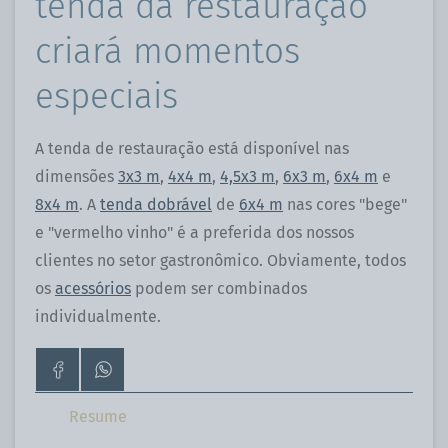
tenda da restauração
criará momentos
especiais
A tenda de restauração está disponível nas
dimensões
3x3 m
,
4x4 m
,
4,5x3 m
,
6x3 m
,
6x4 m
e
8x4 m
. A
tenda dobrável
de
6x4 m
nas cores "bege"
e "vermelho vinho" é a preferida dos nossos
clientes no setor gastronômico. Obviamente, todos
os
acessórios
podem ser combinados
individualmente.
Ir
Contacte-
para
nos
a
pelo
Resume
página
WhatsApp