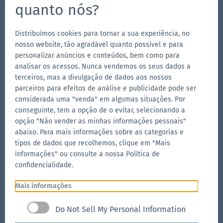
quanto nós?
es@zingerle.group
Distribuímos cookies para tornar a sua experiência, no
Follow us
nosso website, tão agradável quanto possível e para
Ir
Ir
Siga-
Ir
personalizar anúncios e conteúdos, bem como para
analisar os acessos. Nunca vendemos os seus dados a
para
para
nos
para
terceiros, mas a divulgação de dados aos nossos
a
a
no
a
parceiros para efeitos de análise e publicidade pode ser
Outras marcas do Zingerle Group
página
página
YouTube
página
considerada uma "venda" em algumas situações. Por
conseguinte, tem a opção de o evitar, selecionando a
Ir
do
do
do
Ir
opção "Não vender as minhas informações pessoais"
para
para
Facebook
Instagram
LinkedIn
abaixo. Para mais informações sobre as categorias e
o
o
Ir
tipos de dados que recolhemos, clique em "Mais
site
site
para
informações" ou consulte a nossa Política de
da
da
o
confidencialidade.
Aerise
Ecotent
site
da
Mais informações
RUKU1952
Ir
© 2026 Zingerle Group SpA
·
NIF IT01533450217
·
Do Not Sell My Personal Information
para
Cookies
·
Privacy Policy
·
Imprint
·
Sitemap