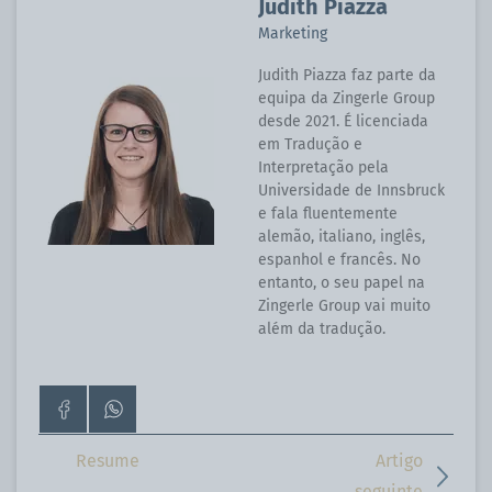
Judith Piazza
Marketing
Judith Piazza faz parte da
equipa da Zingerle Group
desde 2021. É licenciada
em Tradução e
Interpretação pela
Universidade de Innsbruck
e fala fluentemente
alemão, italiano, inglês,
espanhol e francês. No
entanto, o seu papel na
Zingerle Group vai muito
além da tradução.
Ir
Contacte-
para
nos
a
pelo
Resume
Artigo
página
WhatsApp
seguinte