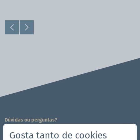
Dúvidas ou perguntas?
Estamos a sua disposição!
Gosta tanto de cookies
704-312-1600