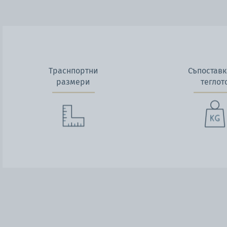
Траснпортни
Съпоставк
размери
теглот