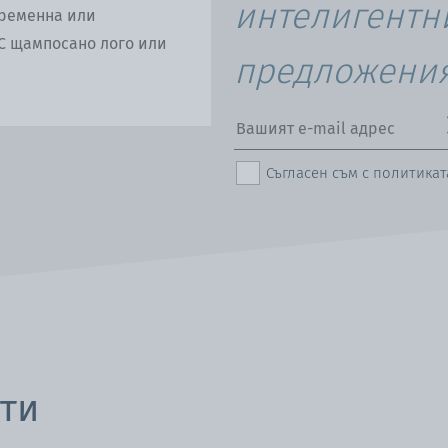
интелигентн
временна или
С щампосано лого или
предложения
Съгласен съм с политика
сти