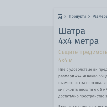
Продукти
Размер
Шатра
4x4 метра
Същите предимств
4x4 м
Ние с удоволствие ви пре
cm
размери 4x4 м
! Какво общ
възможност за персонализ
м²
покрита площ тя е с 5 м
достатъчно пространство 
Въпреки размера си, шатр