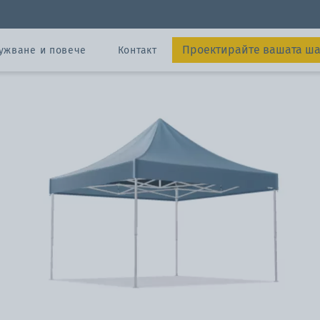
 метра
Проектирайте вашата ш
ужване и повече
Контакт
Изпрати
конфигуратора
икати
нтите
конфигуратора
os