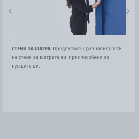
Previous
Next
СТЕНИ ЗА ШАТРА
.
Предлагаме 7 разновидности
УК
на
на стени за шатрата ви, приспособени за
уп
нуждите ви.
ба
ни
сг
вс