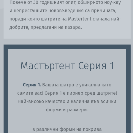
Повече от 30 годишният опит, обширното ноу-хау
и непрестанните нововъведения са причината,
поради която шатрите на Mastertent станаха най-
добрите, предлагани на пазара.
БАНЕРИ И ФЛАГОВЕ ЗА ШАТРА
.
Монтирайте
отпечатани флагове или банери на покрива 
Мастъртент Серия 1
вашата шатра, за да я направите по-
забележима от тази на конкурентите ви.
Серия 1.
Вашата шатра е уникална като
самите вас! Серия 1 е пионер сред шатрите!
Най-високо качество и налична във всички
форми и размери.
в различни форми на покрива