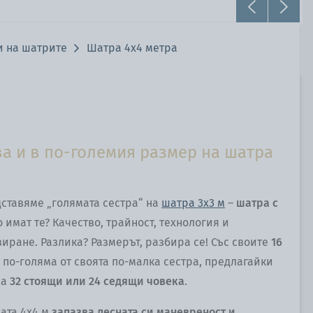
и на шатрите
Шатра 4x4 метра
а и в по-големия размер на шатра
дставяме „голямата сестра“ на
шатра 3x3 м
–
шатра с
о имат те? Качество, трайност, технология и
иране. Разлика? Размерът, разбира се! Със своите
16
² по-голяма от своята по-малка сестра, предлагайки
за
32 стоящи или 24 седящи човека
.
ата 4x4 м
запазва лесната си маневреност и