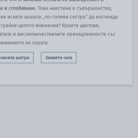
е и сглобяване.
Това наистина е съвършенство,
 Вие искате вашата „по-голяма сестра“ да изглежда
 грабне цялото внимание? Ярките цветове,
мпата и висококачествените принадлежности със
ниманието на хората.
своята шатра
Заявете сега