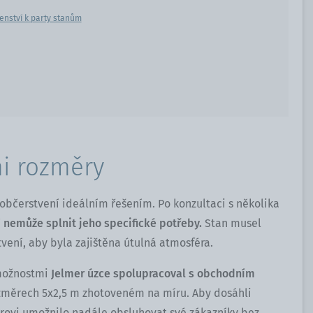
enství k party stanům
mi rozměry
é občerstvení ideálním řešením. Po konzultaci s několika
 nemůže splnit jeho specifické potřeby.
Stan musel
vení, aby byla zajištěna útulná atmosféra.
 možnostmi
Jelmer úzce spolupracoval s obchodním
změrech 5x2,5 m zhotoveném na míru. Aby dosáhli
rovi umožnilo nadále obsluhovat své zákazníky bez