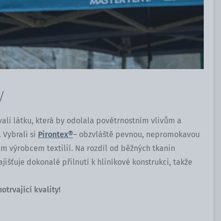
y
ali látku, která by odolala povětrnostním vlivům a
. Vybrali si
Pirontex®
– obzvláště pevnou, nepromokavou
m výrobcem textilií. Na rozdíl od běžných tkanin
ajišťuje dokonalé přilnutí k hliníkové konstrukci, takže
hotrvající kvality!