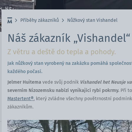
Příběhy zákazníků
Nůžkový stan Vishandel
Náš zákazník „Vishandel“
Z větru a deště do tepla a pohody.
Jak nůžkový stan vyrobený na zakázku pomáhá společnost
každého počasí.
Jelmer Huitema
vede svůj podnik
Vishandel het Neusje v
severním Nizozemsku nabízí vynikající rybí pokrmy.
Při t
Mastertent®
, který zvládne všechny povětrnostní podmínk
zákazníkům.