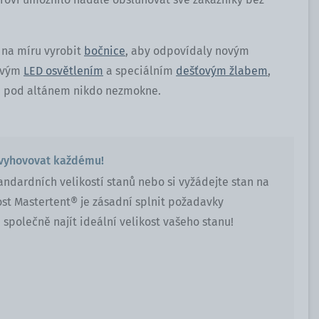
l na míru vyrobit
bočnice
, aby odpovídaly novým
iovým
LED osvětlením
a speciálním
dešťovým žlabem
,
 že pod altánem nikdo nezmokne.
vyhovovat každému!
tandardních velikostí stanů nebo si vyžádejte stan na
ost Mastertent® je zásadní splnit požadavky
společně najít ideální velikost vašeho stanu!