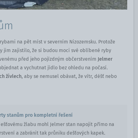
kům
 rybami na pět míst v severním Nizozemsku. Protože
by jim zajistilo, že si budou moci své oblíbené ryby
tavenému před jeho pojízdným občerstvením
Jelmer
objednat a vychutnat jídlo bez ohledu na počasí.
ch živlech
, aby se nemusel obávat, že vítr, déšť nebo
árty stanům pro kompletní řešení
šťovému žlabu mohl Jelmer stan napojit přímo na
rstvení a zabránit tak průniku dešťových kapek.