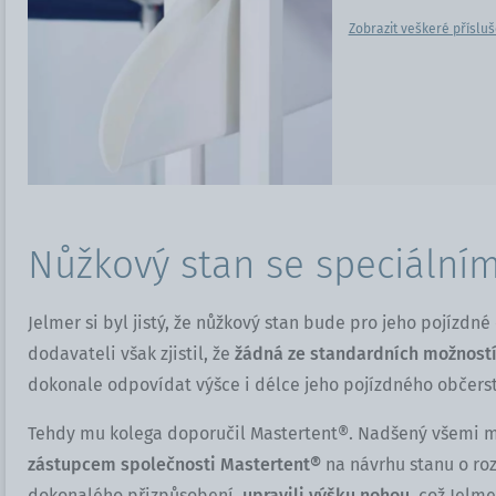
Zobrazit veškeré přísluš
Nůžkový stan se speciální
Jelmer si byl jistý, že nůžkový stan bude pro jeho pojízdn
dodavateli však zjistil, že
žádná ze standardních možností
dokonale odpovídat výšce i délce jeho pojízdného občerst
Tehdy mu kolega doporučil Mastertent®. Nadšený všemi
zástupcem společnosti Mastertent®
na návrhu stanu o ro
dokonalého přizpůsobení,
upravili výšku nohou,
což Jelme