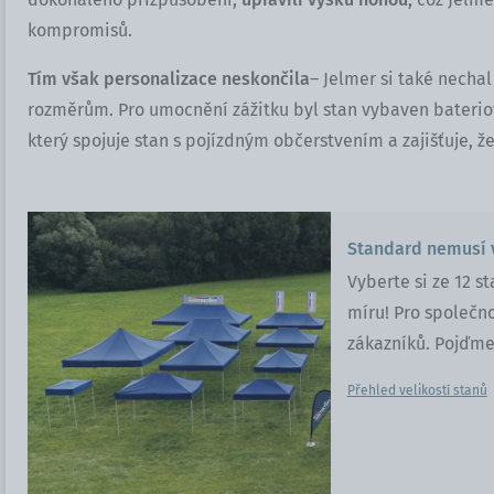
kompromisů.
Tím však personalizace neskončila
– Jelmer si také necha
rozměrům. Pro umocnění zážitku byl stan vybaven bater
který spojuje stan s pojízdným občerstvením a zajišťuje,
Standard nemusí 
Vyberte si ze 12 s
míru! Pro společn
zákazníků. Pojďme 
Přehled velikostí stanů