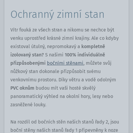
Ochranný zimní stan
Vítr fouká ze všech stran a nikomu se nechce být
venku uprostřed krásné zimní krajiny. Ale co kdyby
existoval útulný, nepromokavý a
kompletně
izolovaný stan?
S našimi
100% individuálně
přizpůsobenými
bočními stěnami
, můžete svůj
nůžkový stan dokonale přizpůsobit svému
venkovnímu prostoru. Díky větru a vodě odolným
PVC oknům
budou mít vaši hosté skvělý
panoramatický výhled na okolní hory, lesy nebo
zasněžené louky.
Na rozdíl od bočních stěn našich stanů řady 2, jsou
boční stěny našich stanů řady 1 připevněny k noze