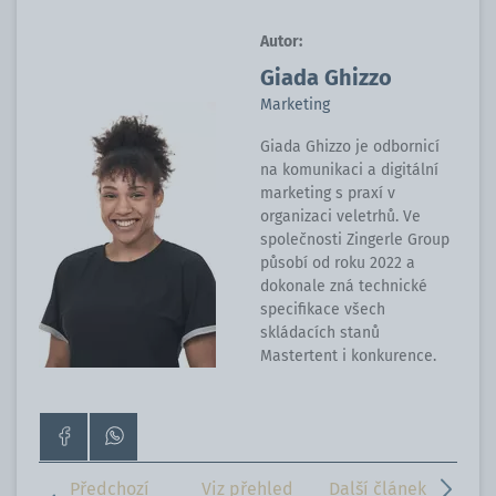
Autor:
Giada Ghizzo
Marketing
Giada Ghizzo je odbornicí
na komunikaci a digitální
marketing s praxí v
organizaci veletrhů. Ve
společnosti Zingerle Group
působí od roku 2022 a
dokonale zná technické
specifikace všech
skládacích stanů
Mastertent i konkurence.
Přejít
Kontaktujte
na
nás
stránku
přes
Předchozí
Viz přehled
Další článek