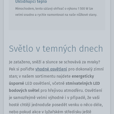
Uklidňující teplo
Mimochodem, tento sálavý ohřívač o výkonu 1 500 W lze
velmi snadno a rychle namontovat na naše nůžkové stany.
Světlo v temných dnech
Je zataženo, sněží a slunce se schovává za mraky?
Pak si pořiďte
vhodné osvětlení
pro dokonalý zimní
stan; v našem sortimentu najdete
energeticky
úsporné
LED osvětlení, včetně
stmívatelných LED
bodových světel
pro hřejivou atmosféru. Osvětlení
je samozřejmě velmi výhodné i v případě, že vaši
hosté chtějí jednoduše posedět venku o něco déle,
nebo pokud akce v lyžařském středisku ještě