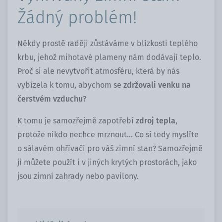
Žádný problém!
Někdy prostě raději zůstáváme v blízkosti teplého
krbu, jehož mihotavé plameny nám dodávají teplo.
Proč si ale nevytvořit atmosféru, která by nás
vybízela k tomu, abychom se
zdržovali venku na
čerstvém vzduchu?
K tomu je samozřejmě zapotřebí
zdroj tepla
,
protože nikdo nechce mrznout... Co si tedy myslíte
o sálavém ohřívači pro váš zimní stan? Samozřejmě
ji můžete použít i v jiných krytých prostorách, jako
jsou zimní zahrady nebo pavilony.