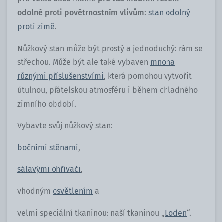
odolné proti povětrnostním vlivům
:
stan odolný
proti zimě
.
Nůžkový stan může být prostý a jednoduchý: rám se
střechou. Může být ale také vybaven
mnoha
různými příslušenstvími
, která pomohou vytvořit
útulnou, přátelskou atmosféru i během chladného
zimního období.
Vybavte svůj nůžkový stan:
bočními stěnami
,
sálavými ohřívači
,
vhodným
osvětlením
a
velmi speciální tkaninou: naší tkaninou „
Loden
“.