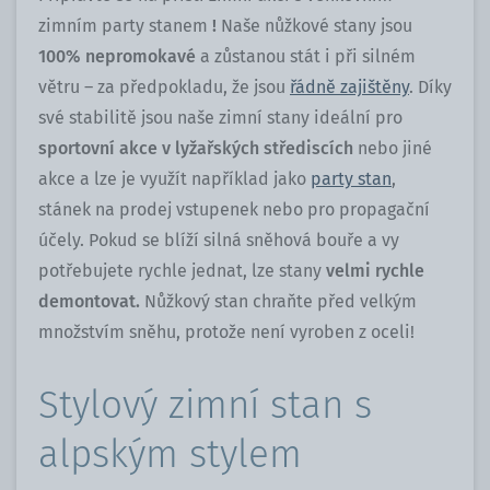
zimním party stanem
!
Naše nůžkové stany jsou
100% nepromokavé
a zůstanou stát i při silném
větru – za předpokladu, že jsou
řádně zajištěny
. Díky
své stabilitě jsou naše zimní stany ideální pro
sportovní akce v lyžařských střediscích
nebo jiné
akce a lze je využít například jako
party stan
,
stánek na prodej vstupenek nebo pro propagační
účely. Pokud se blíží silná sněhová bouře a vy
potřebujete rychle jednat, lze stany
velmi rychle
demontovat.
Nůžkový stan chraňte před velkým
množstvím sněhu, protože není vyroben z oceli!
Stylový zimní stan s
alpským stylem