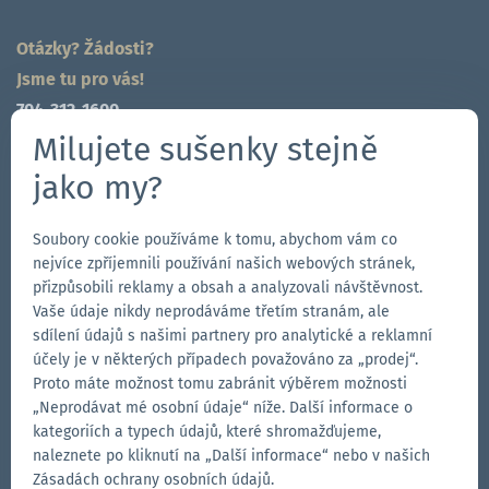
Otázky? Žádosti?
Jsme tu pro vás!
704-312-1600
cz@zingerle.group
Milujete sušenky stejně
jako my?
Follow us
Přejít
Přejít
Sledujte
Přejít
Soubory cookie používáme k tomu, abychom vám co
nejvíce zpříjemnili používání našich webových stránek,
na
na
nás
na
přizpůsobili reklamy a obsah a analyzovali návštěvnost.
stránku
stránku
na
stránku
Vaše údaje nikdy neprodáváme třetím stranám, ale
Our Brands
na
na
YouTube
na
sdílení údajů s našimi partnery pro analytické a reklamní
účely je v některých případech považováno za „prodej“.
Přejít
Facebooku
Instagramu
LinkedIn
Přejít
Proto máte možnost tomu zabránit výběrem možnosti
na
na
„Neprodávat mé osobní údaje“ níže. Další informace o
webové
webové
Přejít
kategoriích a typech údajů, které shromažďujeme,
stránky
stránky
na
naleznete po kliknutí na „Další informace“ nebo v našich
Aerise
Ecotent
webové
Zásadách ochrany osobních údajů.