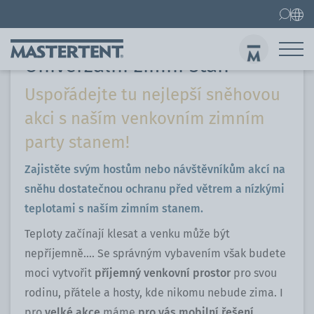
Události & promo akce
Zimní stan
Kontakt
Home
Nůžkový stan 3x3 m
Univerzální zimní stan
Uspořádejte tu nejlepší sněhovou
Ode
akci s naším venkovním zimním
party stanem!
Zajistěte svým hostům nebo návštěvníkům akcí na
sněhu dostatečnou ochranu před větrem a nízkými
teplotami s naším zimním stanem.
Teploty začínají klesat a venku může být
nepříjemně.... Se správným vybavením však budete
moci vytvořit
příjemný venkovní prostor
pro svou
rodinu, přátele a hosty, kde nikomu nebude zima. I
pro
velké akce
máme
pro vás mobilní řešení