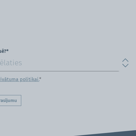
sē?*
ivātuma politikai.
*
rasījumu