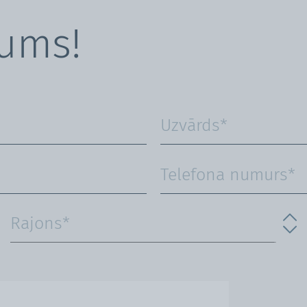
mums!