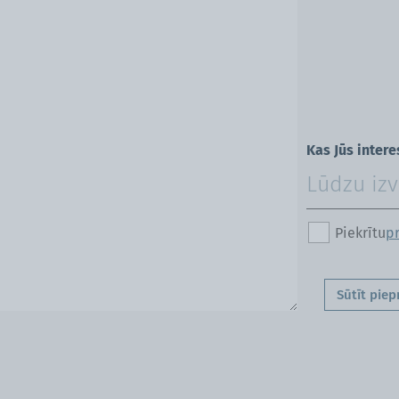
Kas Jūs intere
Piekrītu
pr
Sūtīt piep