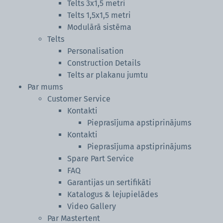
Telts 3x1,5 metri
Telts 3x2 metri
Telts 1,5x1,5 metri
Telts 2x2 metri
Modulārā sistēma
Telts 3x1,5 metri
Telts
Personalisation
Telts 1,5x1,5 metri
Construction Details
Modulārā sistēma
Telts ar plakanu jumtu
Par mums
Customer Service
Kontakti
Pieprasījuma apstiprinājums
Kontakti
Pieprasījuma apstiprinājums
Spare Part Service
FAQ
Garantijas un sertifikāti
Katalogus & ​​​​​​​lejupielādes
Video Gallery
Par Mastertent