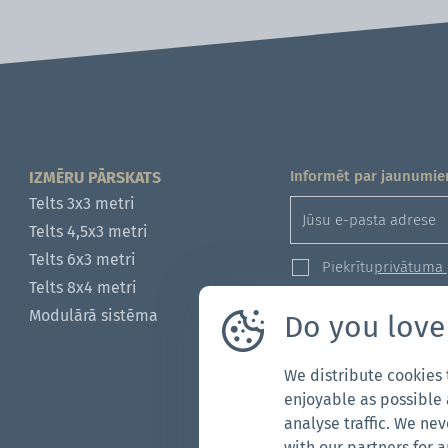
Informēt par jaunumi
IZMĒRU PĀRSKATS
Telts 3x3 metri
Telts 4,5x3 metri
Telts ​​​​​​​6x3 metri
Piekrītu
privātuma p
Telts ​​​​​​​8x4 metri
Modulārā sistēma
Do you love
Jautājumi? Pieprasīj
Esam šeit!
We distribute cookies
704-312-1600
enjoyable as possible 
global@zingerle.gro
analyse traffic. We nev
with our partners for 