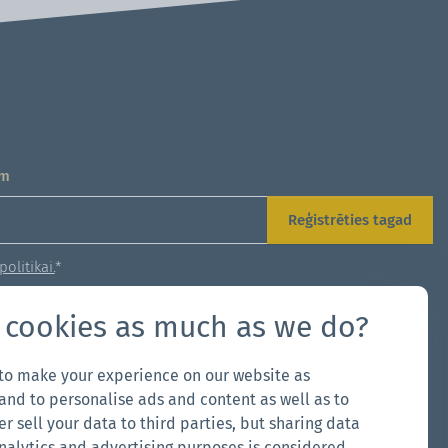
em
Reģistrēties tagad
olitikai.
*
 cookies as much as we do?
umi?
 to make your experience on our website as
and to personalise ads and content as well as to
up
er sell your data to third parties, but sharing data
analytics and advertising purposes is considered