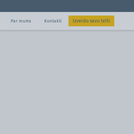
metri
Izveido savu telti
Par mums
Kontakti
Sūtīt
Teltis konfigurat
tu
Teltis konfigurat