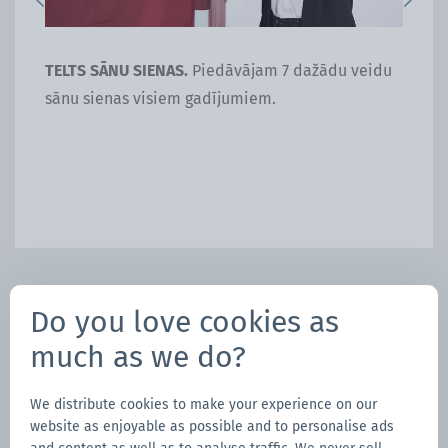
Previous
Next
TELTS SĀNU SIENAS.
Piedāvājam 7 dažādu veidu
TE
sānu sienas visiem gadījumiem.
izm
28 
lai
daž
Do you love cookies as
much as we do?
We distribute cookies to make your experience on our
website as enjoyable as possible and to personalise ads