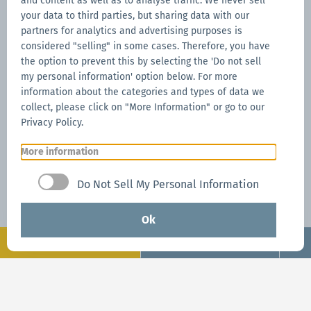
and content as well as to analyse traffic. We never sell
your data to third parties, but sharing data with our
partners for analytics and advertising purposes is
considered "selling" in some cases. Therefore, you have
the option to prevent this by selecting the 'Do not sell
my personal information' option below. For more
information about the categories and types of data we
collect, please click on "More Information" or go to our
Privacy Policy.
More information
Do Not Sell My Personal Information
Ok
Konfigurēt
Pieprasīt tagad
Mūsu Sērija 2
Pieprasīt tagad