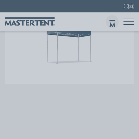
Kontakti
FAQ
Sākums
Telts 3x3 metri
Sūtī