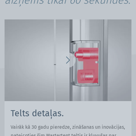
aizņems tikai 60 sekundes.
Telts detaļas.
Vairāk kā 30 gadu pieredze, zināšanas un inovācijas,
pateicoties šim Mastertent teltis ir kļuvušas par