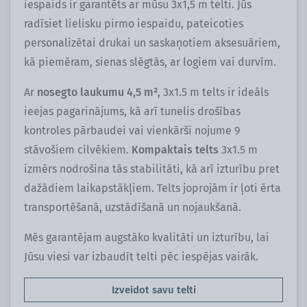
iespaids ir garantēts ar mūsu 3x1,5 m telti. Jūs
radīsiet lielisku pirmo iespaidu, pateicoties
personalizētai drukai un saskaņotiem aksesuāriem,
kā piemēram, sienas slēgtās, ar logiem vai durvīm.
Ar
nosegto laukumu 4,5 m²
, 3x1.5 m telts ir ideāls
ieejas pagarinājums, kā arī tunelis drošības
kontroles pārbaudei vai vienkārši nojume 9
stāvošiem cilvēkiem.
Kompaktais telts
3x1.5 m
izmērs nodrošina tās stabilitāti, kā arī izturību pret
dažādiem laikapstākļiem. Telts joprojām ir ļoti ērta
transportēšanā, uzstādīšanā un nojaukšanā.
Mēs garantējam augstāko kvalitāti un izturību, lai
Jūsu viesi var izbaudīt telti pēc iespējas vairāk.
Izveidot savu telti