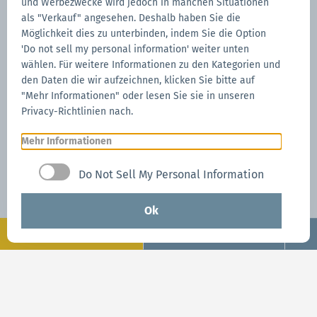
und Werbezwecke wird jedoch in manchen Situationen
CARE+, die Versicherungen von Mastertent, die Sie
als "Verkauf" angesehen. Deshalb haben Sie die
Möglichkeit dies zu unterbinden, indem Sie die Option
bei Schäden durch höhere Gewalt geltend machen
'Do not sell my personal information' weiter unten
können.
wählen. Für weitere Informationen zu den Kategorien und
den Daten die wir aufzeichnen, klicken Sie bitte auf
Alles über CARE
"Mehr Informationen" oder lesen Sie sie in unseren
Privacy-Richtlinien nach.
Mehr Informationen
Do Not Sell My Personal Information
Ok
Konfigurieren
Jetzt Anfragen
Jetzt Anfragen