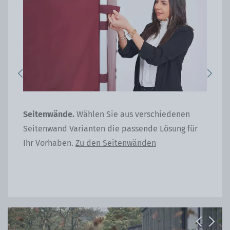
Previous
Next
Seitenwände.
Wählen Sie aus verschiedenen
Gew
Seitenwand Varianten die passende Lösung für
Gus
Ihr Vorhaben.
Zu den Seitenwänden
Bef
Previous
Next