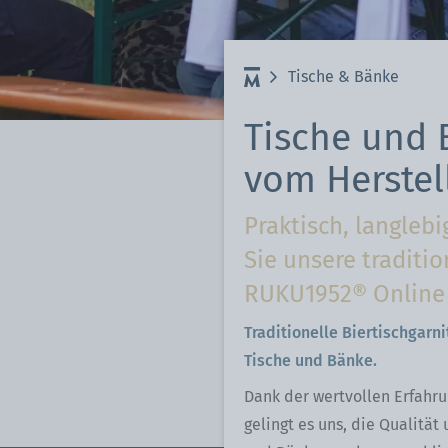
räger
Tische & Bänke
Tische und
vom Herstel
Praktisch, langlebi
Sie unsere traditi
RUKU1952® Online 
Traditionelle Biertischgar
Tische und Bänke.
Dank der wertvollen Erfahru
gelingt es uns, die Qualität