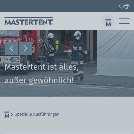
Kontakt
Faltpavillons
Faltpavillon 3x3 m
Abs
Mastertent ist alles,
außer gewöhnlich!
Spezielle Ausführungen