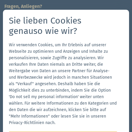
Fragen, Anliegen?
Wir sind für Sie da!
Sie lieben Cookies
704-312-1600
genauso wie wir?
Kontaktieren Sie uns
Wir verwenden Cookies, um Ihr Erlebnis auf unserer
Follow us
Webseite zu optimieren und Anzeigen und Inhalte zu
Zur
Zur
Folge
Zur
personalisieren, sowie Zugriffe zu analysieren. Wir
verkaufen Ihre Daten niemals an Dritte weiter, die
Facebook-
Instagram-
uns
LinkedIn-
Weitergabe von Daten an unsere Partner für Analyse-
Seite
Seite
auf
Seite
und Werbezwecke wird jedoch in manchen Situationen
Weitere Marken der Zingerle Group
YouTube
als "Verkauf" angesehen. Deshalb haben Sie die
Möglichkeit dies zu unterbinden, indem Sie die Option
Zur
Zur
'Do not sell my personal information' weiter unten
Aerise-
Ecotent-
wählen. Für weitere Informationen zu den Kategorien und
Website
Website
Zur
den Daten die wir aufzeichnen, klicken Sie bitte auf
RUKU1952-
"Mehr Informationen" oder lesen Sie sie in unseren
Website
Privacy-Richtlinien nach.