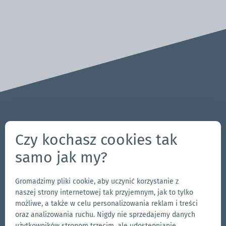
Pytania? Uwagi?
Czy kochasz cookies tak
704-312-1600
samo jak my?
pl@zingerle.group
Gromadzimy pliki cookie, aby uczynić korzystanie z
Follow us
naszej strony internetowej tak przyjemnym, jak to tylko
Przejdź
Przejdź
Obserwuj
Przejdź
możliwe, a także w celu personalizowania reklam i treści
oraz analizowania ruchu. Nigdy nie sprzedajemy danych
do
do
nas
do
użytkowników stronom trzecim, ale udostępnianie