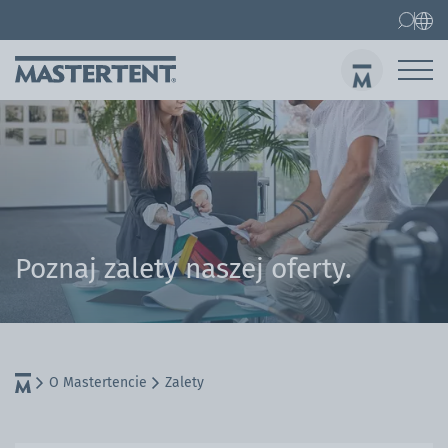
Kontakt
FAQ
Namioty ekspresowe
Namiot ekspresowy 3x3 m
Wys
Poznaj zalety naszej oferty.
O Mastertencie
Zalety