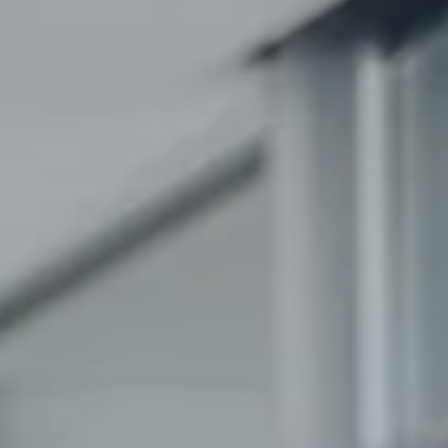
szolgáltat
Kioszkok
Lifestyle
asztalok-es-padok
Közösségek & jótékonysági
szervezetek