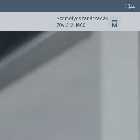
Személyes tanácsadás
704-312-1600
l
Cserealkatrész
Referenciákhoz
Referenciákhoz