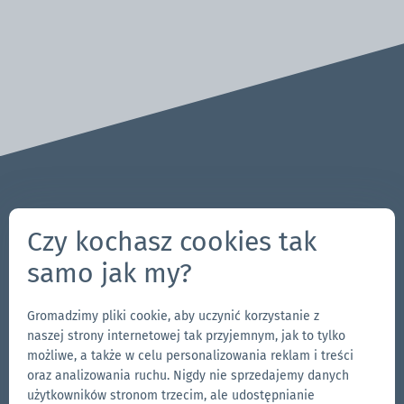
Pytania? Uwagi?
Czy kochasz cookies tak
704-312-1600
samo jak my?
pl@zingerle.group
Gromadzimy pliki cookie, aby uczynić korzystanie z
Follow us
naszej strony internetowej tak przyjemnym, jak to tylko
Przejdź
Przejdź
Obserwuj
Przejdź
możliwe, a także w celu personalizowania reklam i treści
oraz analizowania ruchu. Nigdy nie sprzedajemy danych
do
do
nas
do
użytkowników stronom trzecim, ale udostępnianie