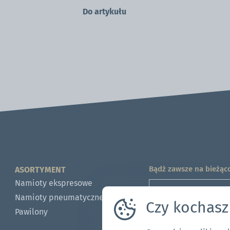
Do artykułu
Bądż zawsze na bieżąc
ASORTYMENT
Namioty ekspresowe
Namioty pneumatyczne
Czy kochasz
Pawilony
Zdadzam się na uż