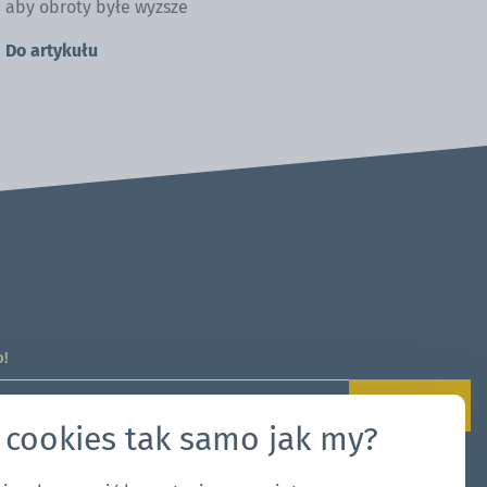
aby obroty byłe wyzsze
Do artykułu
o!
Zapisz się!
 cookies tak samo jak my?
ywanie moich danych zgodnie z
RODO