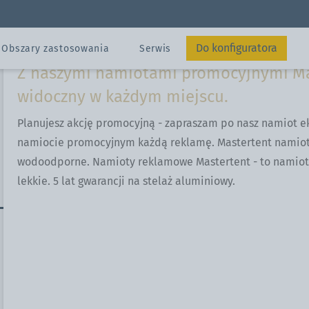
Namiot promocyjny kolor
Namiot ekspresowy 3x3 m
końca!
Do konfiguratora
Obszary zastosowania
Serwis
Z naszymi namiotami promocyjnymi Mas
widoczny w każdym miejscu.
Wysłać
Planujesz akcję promocyjną - zapraszam po nasz namiot
namiocie promocyjnym każdą reklamę. Mastertent namioty 
Kontakty
wodoodporne. Namioty reklamowe Mastertent - to namioty
Konfigurator
anie
lekkie. 5 lat gwarancji na stelaż aluminiowy.
Konfigurator
zne