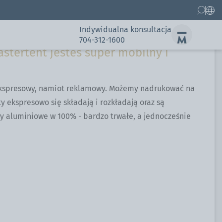
owe - to promocja bez
Indywidualna konsultacja
704-312-1600
tertent jesteś super mobilny i
 ekspresowy, namiot reklamowy. Możemy nadrukować na
ekspresowo się składają i rozkładają oraz są
Części zamienne
 aluminiowe w 100% - bardzo trwałe, a jednocześnie
Galeria
Galeria