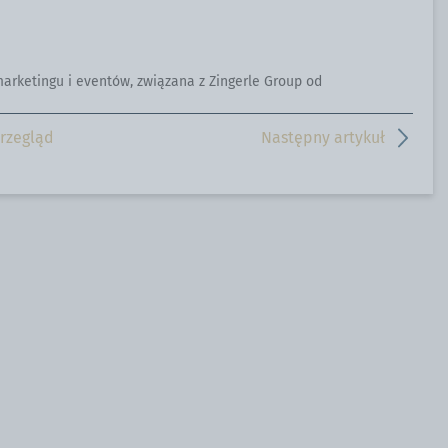
strony
z
na
nami
Facebooku
przez
WhatsApp
 marketingu i eventów, związana z Zingerle Group od
rzegląd
Następny artykuł