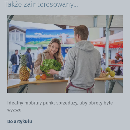
Także zainteresowany…
Namioty reklamowe
Id
wy
Do artykułu
Do