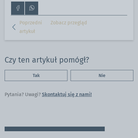
Przejdź
Skontaktuj
do
się
strony
z
Poprzedni
Zobacz przegląd
na
nami
artykuł
Facebooku
przez
WhatsApp
Czy ten artykuł pomógł?
Tak
Nie
Pytania? Uwagi?
Skontaktuj się z nami!