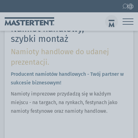
Handel detaliczny & jarmarki
Namiot handlowy
Kontakt
FAQ
Namiot handlowy,
Namioty ekspresowe
szybki montaż
Namiot ekspresowy 3x3 m
Namioty handlowe do udanej
prezentacji.
Wys
Producent namiotów handlowych - Twój partner w
sukcesie biznesowym!
Namioty imprezowe przydadzą się w każdym
miejscu - na targach, na rynkach, festynach jako
namioty festynowe oraz namioty handlowe.