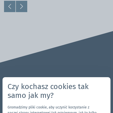
Pytania? Uwagi?
Czy kochasz cookies tak
704-312-1600
samo jak my?
pl@zingerle.group
Gromadzimy pliki cookie, aby uczynić korzystanie z
Follow us
naszej strony internetowej tak przyjemnym, jak to tylko