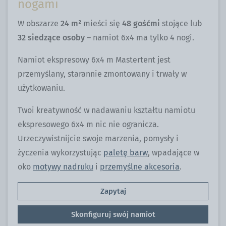
nogami
W obszarze
24 m²
mieści się
48 gośćmi
stojące lub
32 siedzące osoby
– namiot 6x4 ma tylko 4 nogi.
Namiot ekspresowy 6x4 m Mastertent jest
przemyślany, starannie zmontowany i trwały w
użytkowaniu.
Twoi kreatywność w nadawaniu kształtu namiotu
ekspresowego 6x4 m nic nie ogranicza.
Urzeczywistnijcie swoje marzenia, pomysły i
życzenia wykorzystując
paletę barw
, wpadające w
oko
motywy nadruku
i
przemyślne akcesoria
.
Zapytaj
Skonfiguruj swój namiot