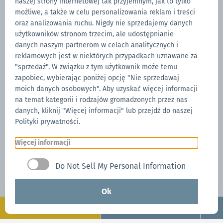
Versichern Sie Ihren Faltpavillon mit CARE und
naszej strony internetowej tak przyjemnym, jak to tylko
możliwe, a także w celu personalizowania reklam i treści
CARE+, die Versicherungen von Mastertent, die Sie
oraz analizowania ruchu. Nigdy nie sprzedajemy danych
bei Schäden durch höhere Gewalt geltend machen
użytkowników stronom trzecim, ale udostępnianie
können.
danych naszym partnerom w celach analitycznych i
reklamowych jest w niektórych przypadkach uznawane za
"sprzedaż". W związku z tym użytkownik może temu
Alles über CARE
zapobiec, wybierając poniżej opcję "Nie sprzedawaj
moich danych osobowych". Aby uzyskać więcej informacji
na temat kategorii i rodzajów gromadzonych przez nas
danych, kliknij "Więcej informacji" lub przejdź do naszej
Polityki prywatności.
Więcej informacji
Do Not Sell My Personal Information
Ok
Konfiguruj
Zapytaj