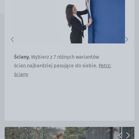
Previous
Next
ot
Ściany.
Wybierz z 7 różnych wariantów
Obc
ery
ścian.najbardziej pasujące do siebie.
Patrz:
obc
ściany
cię
Previous
Next