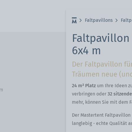
räger
Faltpavillons
Faltp
Faltpavillon
6x4 m
Der Faltpavillon fü
Träumen neue (und
24 m² Platz
um Ihre Ideen zu
cm
verbringen oder
32 sitzend
mehr, können Sie mit dem Fa
Der Mastertent Faltpavillon
langlebig - echte Qualität 