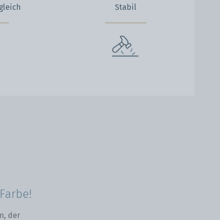
gleich
Stabil
Farbe!
n, der