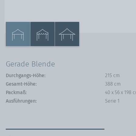
Gemeinden
Aufblasbare Werbet
Zeltkonfigurator
Tische & Bänke
Referenzen
Gerade Blende
Durchgangs-Höhe:
215 cm
Gesamt-Höhe:
388 cm
Packmaß:
40 x 56 x 198 
Ausführungen:
Serie 1