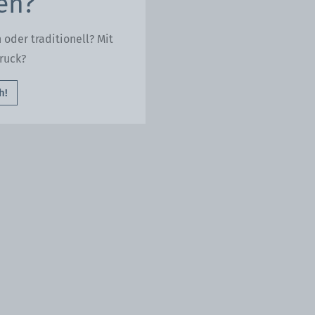
len?
oder traditionell? Mit
ruck?
h!