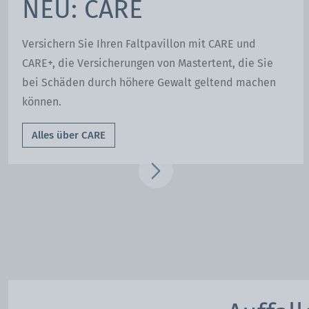
NEU: CARE
Fahnen und Banner.
Bringen Sie bedruckte Fahn
Versichern Sie Ihren Faltpavillon mit CARE und
und Banner an und zeigen Sie mehr Präsenz als
CARE+, die Versicherungen von Mastertent, die Sie
Ihre Konkurrenten.
Zu den Fahnen und Banner
bei Schäden durch höhere Gewalt geltend machen
können.
Alles über CARE