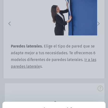
Previous
Next
Paredes laterales.
Elige el tipo de pared que se
Pea
adapte mejor a tus necesidades. Te ofrecemos 6
fun
ia.
modelos diferentes de paredes laterales.
Ir a las
fij
paredes laterale
s.