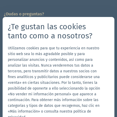
¿Dudas o preguntas?
¡Estamos a tu disposición!
¿Te gustan las cookies
704-312-1600
tanto como a nosotros?
info.es@zingerle.group
Utilizamos cookies para que tu experiencia en nuestro
Follow us
sitio web sea lo más agradable posible y para
Ir
personalizar anuncios y contenidos, así como para
Ir
Síguenos
Ir
analizar las visitas. Nunca venderemos tus datos a
a
a
en
a
terceros, pero transmitir datos a nuestros socios con
la
la
YouTube
la
fines analíticos y publicitarios puede considerarse una
Otras marcas de Zingerle Group
página
página
página
«venta» en ciertas situaciones. Por lo tanto, tienes la
posibilidad de oponerte a ello seleccionando la opción
Ir
de
de
de
Ir
«No vender mi información personal» que aparece a
al
al
Facebook
Instagram
LinkedIn
continuación. Para obtener más información sobre las
sitio
sitio
Ir
categorías y tipos de datos que recogemos, haz clic en
web
web
al
«Más información» o consulta nuestra política de
de
de
sitio