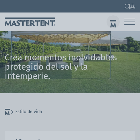
Contacto
Preguntas frecuentes
Carpas plegables
Carpa 3x3 m
Env
Crea momentos inolvidables
protegido del sol y la
intemperie.
Estilo de vida