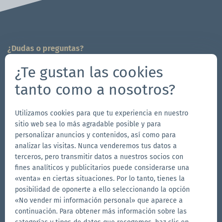
¿Dudas o preguntas?
¡Estamos a tu disposición!
¿Te gustan las cookies
704-312-1600
tanto como a nosotros?
info.es@zingerle.group
Utilizamos cookies para que tu experiencia en nuestro
Follow us
sitio web sea lo más agradable posible y para
Ir
Ir
Síguenos
Ir
personalizar anuncios y contenidos, así como para
analizar las visitas. Nunca venderemos tus datos a
a
a
en
a
terceros, pero transmitir datos a nuestros socios con
la
la
YouTube
la
fines analíticos y publicitarios puede considerarse una
Otras marcas de Zingerle Group
página
página
página
«venta» en ciertas situaciones. Por lo tanto, tienes la
posibilidad de oponerte a ello seleccionando la opción
Ir
de
de
de
Ir
«No vender mi información personal» que aparece a
al
al
Facebook
Instagram
LinkedIn
continuación. Para obtener más información sobre las
sitio
sitio
Ir