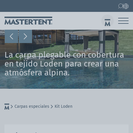
Contacto
Preguntas frecuentes
Carpas plegables
Carpa 3x3 m
Env
La carpa plegable con cobertura
en tejido Loden para crear una
atmósfera alpina.
Carpas especiales
Kit Loden