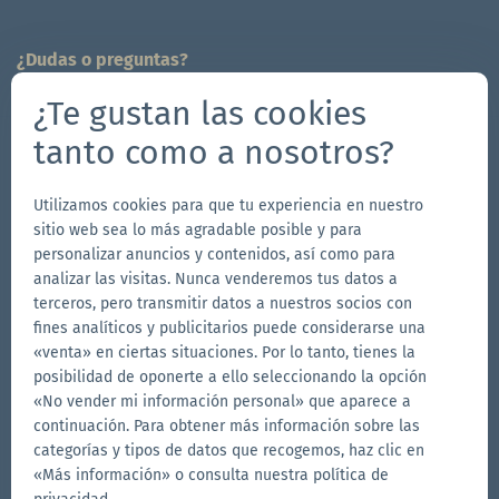
¿Dudas o preguntas?
¡Estamos a tu disposición!
¿Te gustan las cookies
704-312-1600
tanto como a nosotros?
info.es@zingerle.group
Utilizamos cookies para que tu experiencia en nuestro
Follow us
sitio web sea lo más agradable posible y para
Ir
Ir
Síguenos
Ir
personalizar anuncios y contenidos, así como para
analizar las visitas. Nunca venderemos tus datos a
a
a
en
a
terceros, pero transmitir datos a nuestros socios con
la
la
YouTube
la
fines analíticos y publicitarios puede considerarse una
Otras marcas de Zingerle Group
página
página
página
«venta» en ciertas situaciones. Por lo tanto, tienes la
posibilidad de oponerte a ello seleccionando la opción
Ir
de
de
de
Ir
«No vender mi información personal» que aparece a
al
al
Facebook
Instagram
LinkedIn
continuación. Para obtener más información sobre las
sitio
sitio
Ir
categorías y tipos de datos que recogemos, haz clic en
web
web
al
«Más información» o consulta nuestra política de
de
de
sitio