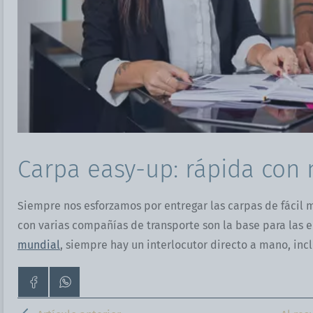
Carpa easy-up: rápida con 
Siempre nos esforzamos por entregar las carpas de fácil 
con varias compañías de transporte son la base para las e
mundial
, siempre hay un interlocutor directo a mano, in
Ir
Contáctanos
a
por
la
WhatsApp