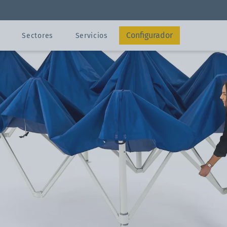
legables
Carpa 3x3 m
Configurador
Sectores
Servicios
Enviar
Contacto
Configurador
Configurador
s
s