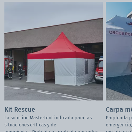
Kit Rescue
Carpa m
La solución Mastertent indicada para las
Empleada po
situaciones críticas y de
emergencia,
emergencia. Probada y aprobada por miles
rescate mar