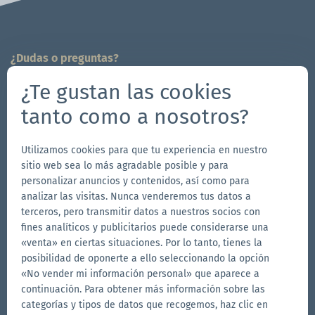
¿Dudas o preguntas?
¡Estamos a tu disposición!
¿Te gustan las cookies
704-312-1600
tanto como a nosotros?
info.es@zingerle.group
Utilizamos cookies para que tu experiencia en nuestro
Follow us
sitio web sea lo más agradable posible y para
Ir
Ir
Síguenos
Ir
personalizar anuncios y contenidos, así como para
analizar las visitas. Nunca venderemos tus datos a
a
a
en
a
terceros, pero transmitir datos a nuestros socios con
la
la
YouTube
la
fines analíticos y publicitarios puede considerarse una
Otras marcas de Zingerle Group
página
página
página
«venta» en ciertas situaciones. Por lo tanto, tienes la
posibilidad de oponerte a ello seleccionando la opción
Ir
de
de
de
Ir
«No vender mi información personal» que aparece a
al
al
Facebook
Instagram
LinkedIn
continuación. Para obtener más información sobre las
sitio
sitio
Ir
categorías y tipos de datos que recogemos, haz clic en
web
web
al