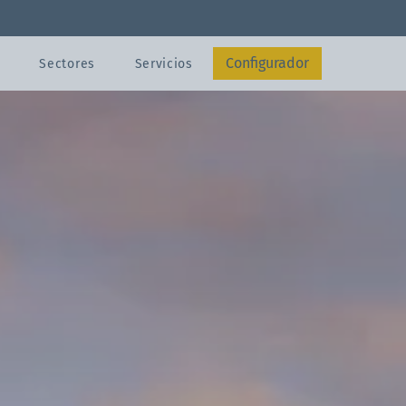
legables
Carpa 3x3 m
Configurador
Sectores
Servicios
Enviar
Contacto
Configurador
Configurador
s
s