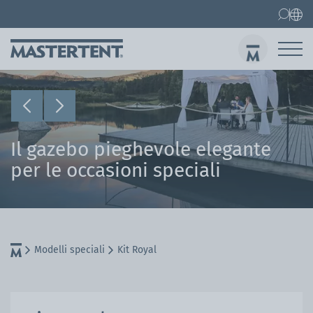
Contatti
FAQ
Gazebo pieghevoli
Gazebo 3x3 m
Invi
Il gazebo pieghevole elegante
per le occasioni speciali
Modelli speciali
Kit Royal