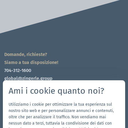
Domande, richieste?
Siamo a tua disposizione!
704-312-1600
global@zingerle.group
Ami i cookie quanto noi?
Follow us
Utilizziamo i cookie per ottimizzare la tua esperienza sul
Vai
Vai
Seguici
Vai
nostro sito web e per personalizzare annunci e contenuti,
alla
alla
su
alla
oltre che per analizzare il traffico. Non vendiamo mai
pagina
pagina
YouTube
pagina
nessun dato a terzi, tuttavia la condivisione dei dati con
I nostri brand