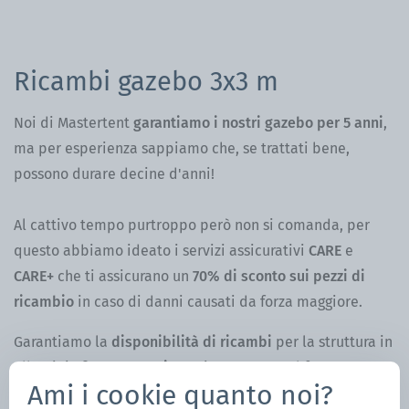
Ricambi gazebo 3x3 m
Noi di Mastertent
garantiamo i nostri gazebo per 5 anni
,
ma per esperienza sappiamo che, se trattati bene,
possono durare decine d'anni!
Al cattivo tempo purtroppo però non si comanda, per
questo abbiamo ideato i servizi assicurativi
CARE
e
CARE+
che ti assicurano un
70% di sconto sui pezzi di
ricambio
in caso di danni causati da forza maggiore.
Garantiamo la
disponibilità di ricambi
per la struttura in
alluminio fino a
15 anni
, non importa se nel frattempo
Ami i cookie quanto noi?
abbiamo cambiato modello!