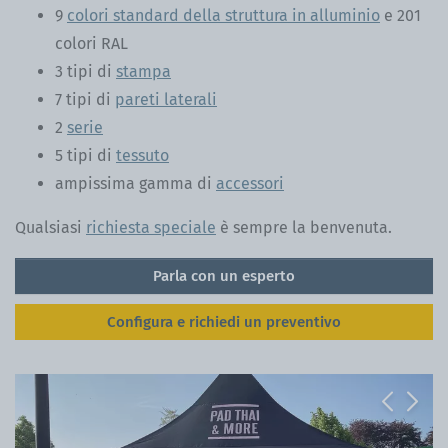
9
colori standard della struttura in alluminio
e 201
colori RAL
3 tipi di
stampa
7 tipi di
pareti laterali
2
serie
5 tipi di
tessuto
ampissima gamma di
accessori
Qualsiasi
richiesta speciale
è sempre la benvenuta.
Parla con un esperto
Configura e richiedi un preventivo
Previous
Next