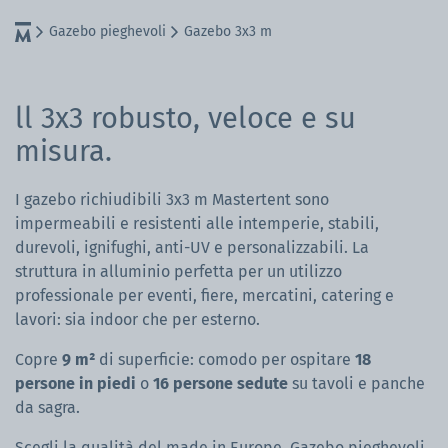
Gazebo pieghevoli
Gazebo 3x3 m
ll 3x3 robusto, veloce e su
misura.
I gazebo richiudibili 3x3 m Mastertent sono
impermeabili e resistenti alle intemperie, stabili,
durevoli, ignifughi, anti-UV e personalizzabili. La
struttura in alluminio perfetta per un utilizzo
professionale per eventi, fiere, mercatini, catering e
lavori: sia indoor che per esterno.
Copre
9 m²
di superficie: comodo per ospitare
18
persone in piedi
o
16 persone sedute
su tavoli e panche
da sagra.
Scegli la qualità del made in Europe. Gazebo pieghevoli