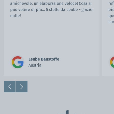
amichevole, un'elaborazione veloce! Cosa si
re
può volere di più... 5 stelle da Leube - grazie
più
mille!
qu
con
Ci
esi
riv
Leube Baustoffe
Austria