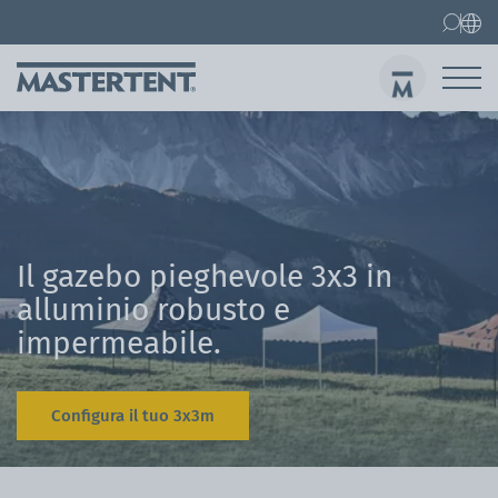
Contatti
FAQ
Gazebo pieghevoli
Gazebo 3x3 m
Invi
Il gazebo pieghevole 3x3 in
alluminio robusto e
impermeabile.
Configura il tuo 3x3m