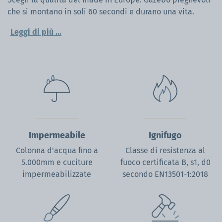
che si montano in soli 60 secondi e durano una vita.
Leggi di più
...
La configurazione 3x3 m è utilizzata da migliaia di clienti
in tutta Europa, dalle pubbliche amministrazioni ai food
truck, per la sua maneggevolezza e affidabilità.
Scopri
perché è il formato più scelto tra i gazebo professionali
Mastertent.
Grazie a oltre 30 anni di esperienza nel settore,
Mastertent offre una struttura antivento premium
interamente in alluminio, con tessuti in poliestere
Impermeabile
Ignifugo
resistenti certificati secondo le normative europee più
Colonna d'acqua fino a
Classe di resistenza al
stringenti.
5.000mm e cuciture
fuoco certificata B, s1, d0
impermeabilizzate
secondo EN13501-1:2018