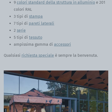
9
colori standard della struttura in alluminio
e 201
colori RAL
3 tipi di
stampa
7 tipi di
pareti laterali
2
serie
5 tipi di
tessuto
ampissima gamma di
accessori
Qualsiasi
richiesta speciale
è sempre la benvenuta.