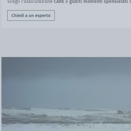
Scegli l'assicurazione
CARE
e
goditi momenti spensierati
s
Chiedi a un esperto