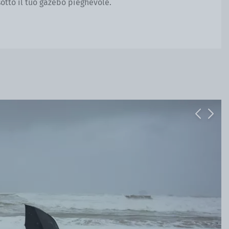
otto il tuo gazebo pieghevole.
Previous
Next