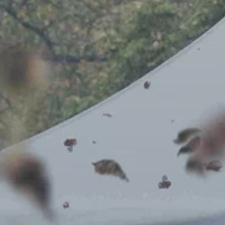
Pubblica amministrazione
Galleria
Chioschi
Tavoli e panche