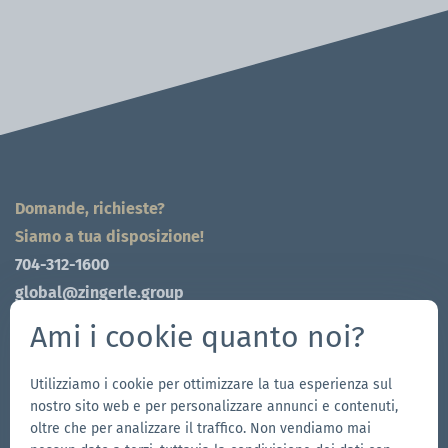
Domande, richieste?
Siamo a tua disposizione!
704-312-1600
global@zingerle.group
Ami i cookie quanto noi?
Follow us
Vai
Vai
Seguici
Vai
Utilizziamo i cookie per ottimizzare la tua esperienza sul
nostro sito web e per personalizzare annunci e contenuti,
alla
alla
su
alla
oltre che per analizzare il traffico. Non vendiamo mai
pagina
pagina
YouTube
pagina