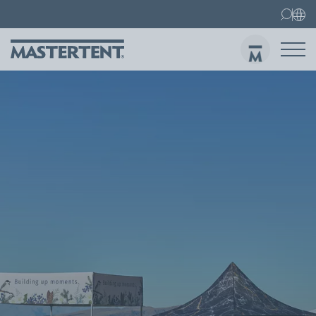
Contatti
FAQ
Gazebo pieghevoli
Gazebo 3x3 m
Invi