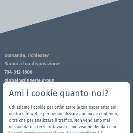
Domande, richieste?
Siamo a tua disposizione!
704-312-1600
global@zingerle.group
Ami i cookie quanto noi?
Follow us
Vai
Vai
Seguici
Vai
Utilizziamo i cookie per ottimizzare la tua esperienza sul
nostro sito web e per personalizzare annunci e contenuti,
alla
alla
su
alla
oltre che per analizzare il traffico. Non vendiamo mai
pagina
pagina
YouTube
pagina
nessun dato a terzi, tuttavia la condivisione dei dati con
I nostri brand
Facebook
Instagram
LinkedIn