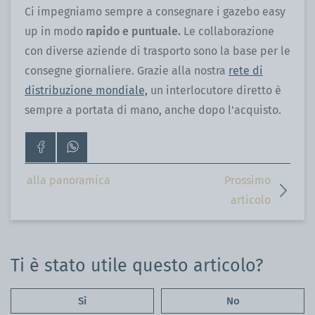
Ci impegniamo sempre a consegnare i gazebo easy
up in modo
rapido e puntuale.
Le collaborazione
con diverse aziende di trasporto sono la base per le
consegne giornaliere. Grazie alla nostra
rete di
distribuzione mondiale,
un interlocutore diretto è
sempre a portata di mano, anche dopo l'acquisto.
Vai
Contattaci
alla
su
pagina
WhatsApp
alla panoramica
Prossimo
Facebook
articolo
Ti è stato utile questo articolo?
Sì
No