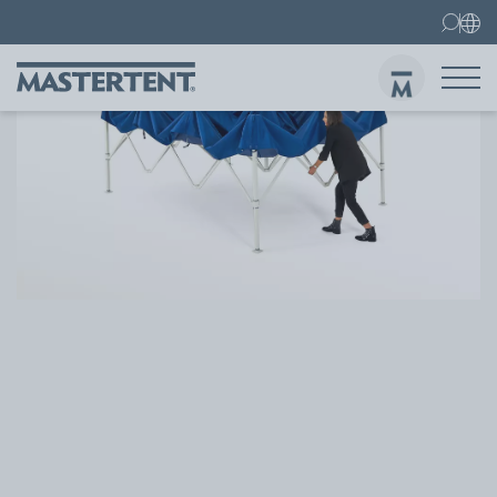
Contatti
FAQ
Gazebo pieghevoli
Gazebo 3x3 m
Invi