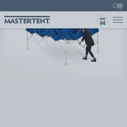
Contatti
FAQ
Gazebo pieghevoli
Gazebo 3x3 m
Invi