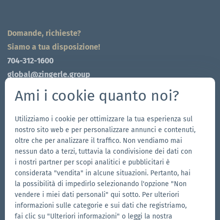
Domande, richieste?
Siamo a tua disposizione!
704-312-1600
global@zingerle.group
Ami i cookie quanto noi?
Follow us
Vai
Vai
Seguici
Vai
Utilizziamo i cookie per ottimizzare la tua esperienza sul
nostro sito web e per personalizzare annunci e contenuti,
alla
alla
su
alla
oltre che per analizzare il traffico. Non vendiamo mai
pagina
pagina
YouTube
pagina
nessun dato a terzi, tuttavia la condivisione dei dati con
I nostri brand
Facebook
Instagram
LinkedIn
i nostri partner per scopi analitici e pubblicitari è
considerata "vendita" in alcune situazioni. Pertanto, hai
Vai
Vai
la possibilità di impedirlo selezionando l'opzione "Non
al
al
vendere i miei dati personali" qui sotto. Per ulteriori
sito
sito
Vai
informazioni sulle categorie e sui dati che registriamo,
web
web
al
fai clic su "Ulteriori informazioni" o leggi la nostra