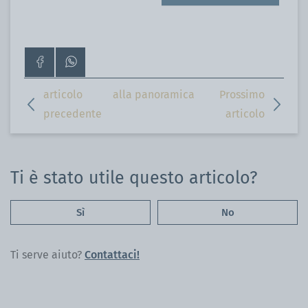
Vai
Contattaci
alla
su
pagina
WhatsApp
articolo
alla panoramica
Prossimo
Facebook
precedente
articolo
Ti è stato utile questo articolo?
Sì
No
Ti serve aiuto?
Contattaci!